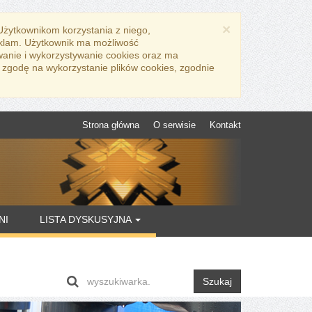
×
 Użytkownikom korzystania z niego,
eklam. Użytkownik ma możliwość
wanie i wykorzystywanie cookies oraz ma
 zgodę na wykorzystanie plików cookies, zgodnie
Strona główna
O serwisie
Kontakt
NI
LISTA DYSKUSYJNA
Szukaj