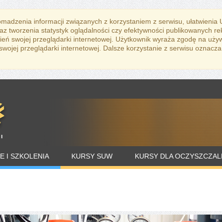
romadzenia informacji związanych z korzystaniem z serwisu, ułatwienia
az tworzenia statystyk oglądalności czy efektywności publikowanych r
eń swojej przeglądarki internetowej. Użytkownik wyraża zgodę na uży
ojej przeglądarki internetowej. Dalsze korzystanie z serwisu oznacza
E I SZKOLENIA
KURSY SUW
KURSY DLA OCZYSZCZAL