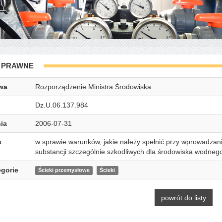
 PRAWNE
wa
Rozporządzenie Ministra Środowiska
Dz.U.06.137.984
ia
2006-07-31
s
w sprawie warunków, jakie należy spełnić przy wprowadzani
substancji szczególnie szkodliwych dla środowiska wodneg
gorie
Ścieki przemysłowe
Ścieki
powrót do listy