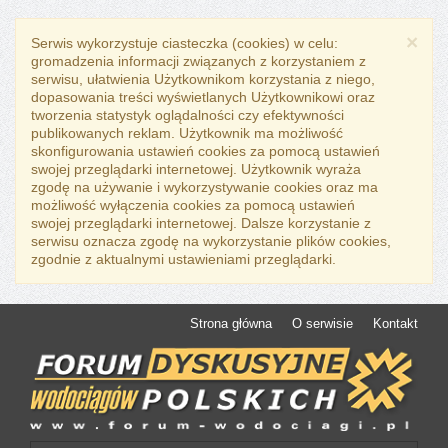
×
Serwis wykorzystuje ciasteczka (cookies) w celu:
gromadzenia informacji związanych z korzystaniem z
serwisu, ułatwienia Użytkownikom korzystania z niego,
dopasowania treści wyświetlanych Użytkownikowi oraz
tworzenia statystyk oglądalności czy efektywności
publikowanych reklam. Użytkownik ma możliwość
skonfigurowania ustawień cookies za pomocą ustawień
swojej przeglądarki internetowej. Użytkownik wyraża
zgodę na używanie i wykorzystywanie cookies oraz ma
możliwość wyłączenia cookies za pomocą ustawień
swojej przeglądarki internetowej. Dalsze korzystanie z
serwisu oznacza zgodę na wykorzystanie plików cookies,
zgodnie z aktualnymi ustawieniami przeglądarki.
Strona główna
O serwisie
Kontakt