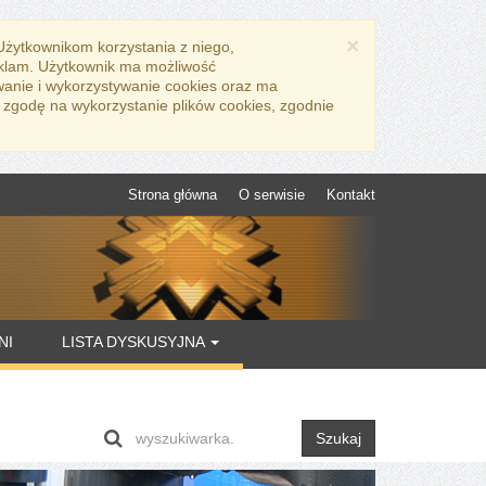
×
 Użytkownikom korzystania z niego,
eklam. Użytkownik ma możliwość
wanie i wykorzystywanie cookies oraz ma
 zgodę na wykorzystanie plików cookies, zgodnie
Strona główna
O serwisie
Kontakt
NI
LISTA DYSKUSYJNA
Szukaj