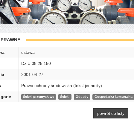
 PRAWNE
wa
ustawa
Dz.U.08.25.150
ia
2001-04-27
s
Prawo ochrony środowiska (tekst jednolity)
gorie
Ścieki przemysłowe
Ścieki
Odpady
Gospodarka komunalna
powrót do listy