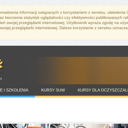
romadzenia informacji związanych z korzystaniem z serwisu, ułatwienia
az tworzenia statystyk oglądalności czy efektywności publikowanych r
eń swojej przeglądarki internetowej. Użytkownik wyraża zgodę na uży
ojej przeglądarki internetowej. Dalsze korzystanie z serwisu oznacza
E I SZKOLENIA
KURSY SUW
KURSY DLA OCZYSZCZAL