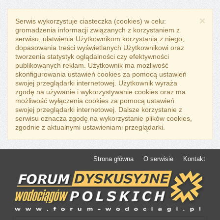
×
Serwis wykorzystuje ciasteczka (cookies) w celu:
gromadzenia informacji związanych z korzystaniem z
serwisu, ułatwienia Użytkownikom korzystania z niego,
dopasowania treści wyświetlanych Użytkownikowi oraz
tworzenia statystyk oglądalności czy efektywności
publikowanych reklam. Użytkownik ma możliwość
skonfigurowania ustawień cookies za pomocą ustawień
swojej przeglądarki internetowej. Użytkownik wyraża
zgodę na używanie i wykorzystywanie cookies oraz ma
możliwość wyłączenia cookies za pomocą ustawień
swojej przeglądarki internetowej. Dalsze korzystanie z
serwisu oznacza zgodę na wykorzystanie plików cookies,
zgodnie z aktualnymi ustawieniami przeglądarki.
Strona główna
O serwisie
Kontakt