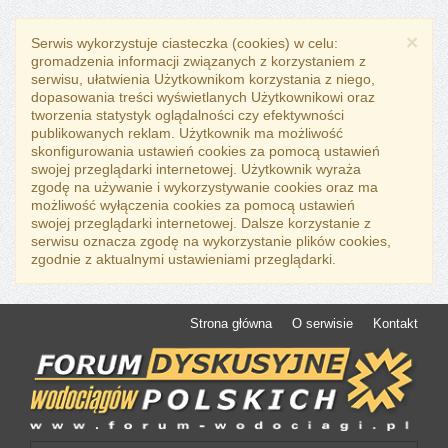
×
Serwis wykorzystuje ciasteczka (cookies) w celu:
gromadzenia informacji związanych z korzystaniem z
serwisu, ułatwienia Użytkownikom korzystania z niego,
dopasowania treści wyświetlanych Użytkownikowi oraz
tworzenia statystyk oglądalności czy efektywności
publikowanych reklam. Użytkownik ma możliwość
skonfigurowania ustawień cookies za pomocą ustawień
swojej przeglądarki internetowej. Użytkownik wyraża
zgodę na używanie i wykorzystywanie cookies oraz ma
możliwość wyłączenia cookies za pomocą ustawień
swojej przeglądarki internetowej. Dalsze korzystanie z
serwisu oznacza zgodę na wykorzystanie plików cookies,
zgodnie z aktualnymi ustawieniami przeglądarki.
Strona główna
O serwisie
Kontakt