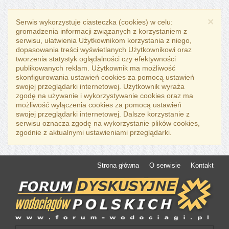
×
Serwis wykorzystuje ciasteczka (cookies) w celu:
gromadzenia informacji związanych z korzystaniem z
serwisu, ułatwienia Użytkownikom korzystania z niego,
dopasowania treści wyświetlanych Użytkownikowi oraz
tworzenia statystyk oglądalności czy efektywności
publikowanych reklam. Użytkownik ma możliwość
skonfigurowania ustawień cookies za pomocą ustawień
swojej przeglądarki internetowej. Użytkownik wyraża
zgodę na używanie i wykorzystywanie cookies oraz ma
możliwość wyłączenia cookies za pomocą ustawień
swojej przeglądarki internetowej. Dalsze korzystanie z
serwisu oznacza zgodę na wykorzystanie plików cookies,
zgodnie z aktualnymi ustawieniami przeglądarki.
Strona główna
O serwisie
Kontakt