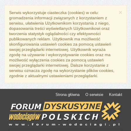
×
Serwis wykorzystuje ciasteczka (cookies) w celu:
gromadzenia informacji związanych z korzystaniem z
serwisu, ułatwienia Użytkownikom korzystania z niego,
dopasowania treści wyświetlanych Użytkownikowi oraz
tworzenia statystyk oglądalności czy efektywności
publikowanych reklam. Użytkownik ma możliwość
skonfigurowania ustawień cookies za pomocą ustawień
swojej przeglądarki internetowej. Użytkownik wyraża
zgodę na używanie i wykorzystywanie cookies oraz ma
możliwość wyłączenia cookies za pomocą ustawień
swojej przeglądarki internetowej. Dalsze korzystanie z
serwisu oznacza zgodę na wykorzystanie plików cookies,
zgodnie z aktualnymi ustawieniami przeglądarki.
Strona główna
O serwisie
Kontakt