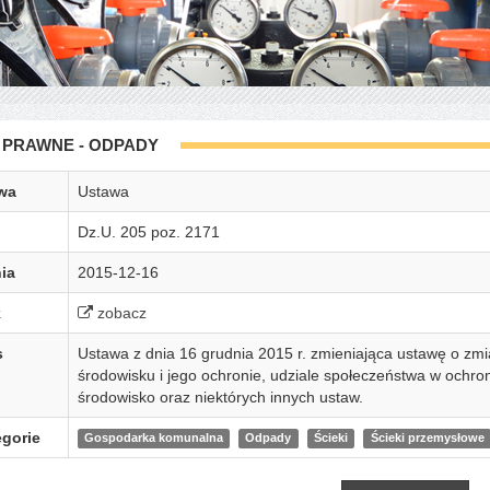
 PRAWNE - ODPADY
wa
Ustawa
Dz.U. 205 poz. 2171
ia
2015-12-16
k
zobacz
s
Ustawa z dnia 16 grudnia 2015 r. zmieniająca ustawę o zmi
środowisku i jego ochronie, udziale społeczeństwa w ochro
środowisko oraz niektórych innych ustaw.
gorie
Gospodarka komunalna
Odpady
Ścieki
Ścieki przemysłowe