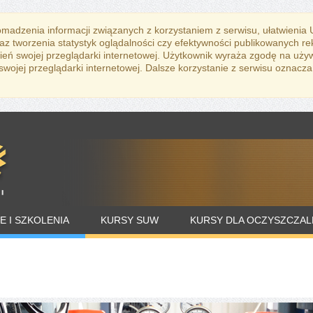
romadzenia informacji związanych z korzystaniem z serwisu, ułatwienia
az tworzenia statystyk oglądalności czy efektywności publikowanych r
eń swojej przeglądarki internetowej. Użytkownik wyraża zgodę na uży
ojej przeglądarki internetowej. Dalsze korzystanie z serwisu oznacza
E I SZKOLENIA
KURSY SUW
KURSY DLA OCZYSZCZAL