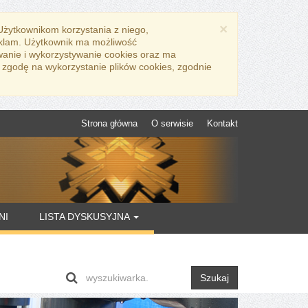
×
 Użytkownikom korzystania z niego,
eklam. Użytkownik ma możliwość
wanie i wykorzystywanie cookies oraz ma
 zgodę na wykorzystanie plików cookies, zgodnie
Strona główna
O serwisie
Kontakt
NI
LISTA DYSKUSYJNA
Szukaj