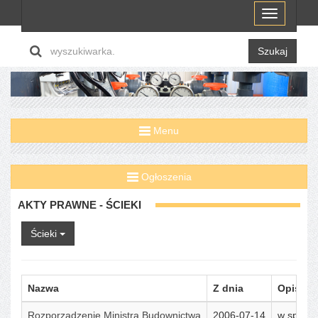
Menu
Szukaj
Menu
Ogłoszenia
AKTY PRAWNE - ŚCIEKI
Ścieki
Nazwa
Z dnia
Opis
Rozporządzenie Ministra Budownictwa
2006-07-14
w sprawi