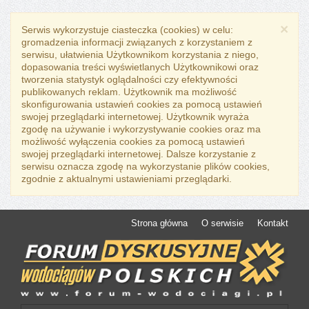
×
Serwis wykorzystuje ciasteczka (cookies) w celu:
gromadzenia informacji związanych z korzystaniem z
serwisu, ułatwienia Użytkownikom korzystania z niego,
dopasowania treści wyświetlanych Użytkownikowi oraz
tworzenia statystyk oglądalności czy efektywności
publikowanych reklam. Użytkownik ma możliwość
skonfigurowania ustawień cookies za pomocą ustawień
swojej przeglądarki internetowej. Użytkownik wyraża
zgodę na używanie i wykorzystywanie cookies oraz ma
możliwość wyłączenia cookies za pomocą ustawień
swojej przeglądarki internetowej. Dalsze korzystanie z
serwisu oznacza zgodę na wykorzystanie plików cookies,
zgodnie z aktualnymi ustawieniami przeglądarki.
Strona główna
O serwisie
Kontakt