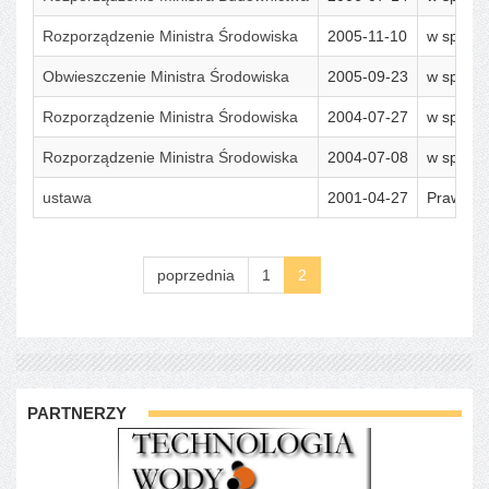
Rozporządzenie Ministra Środowiska
2005-11-10
w sprawi
Obwieszczenie Ministra Środowiska
2005-09-23
w sprawi
Rozporządzenie Ministra Środowiska
2004-07-27
w sprawi
Rozporządzenie Ministra Środowiska
2004-07-08
w sprawi
ustawa
2001-04-27
Prawo oc
poprzednia
1
2
PARTNERZY