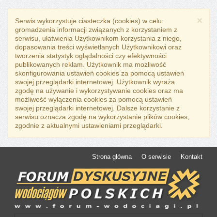
×
Serwis wykorzystuje ciasteczka (cookies) w celu:
gromadzenia informacji związanych z korzystaniem z
serwisu, ułatwienia Użytkownikom korzystania z niego,
dopasowania treści wyświetlanych Użytkownikowi oraz
tworzenia statystyk oglądalności czy efektywności
publikowanych reklam. Użytkownik ma możliwość
skonfigurowania ustawień cookies za pomocą ustawień
swojej przeglądarki internetowej. Użytkownik wyraża
zgodę na używanie i wykorzystywanie cookies oraz ma
możliwość wyłączenia cookies za pomocą ustawień
swojej przeglądarki internetowej. Dalsze korzystanie z
serwisu oznacza zgodę na wykorzystanie plików cookies,
zgodnie z aktualnymi ustawieniami przeglądarki.
Strona główna
O serwisie
Kontakt