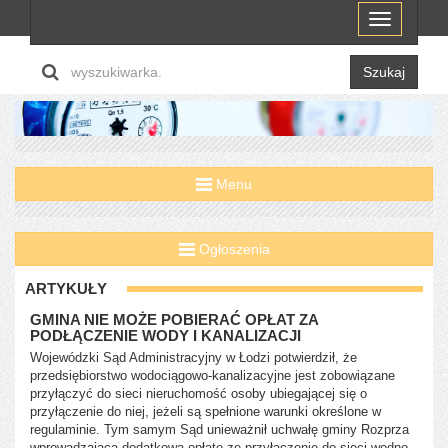
Menu
Szukaj
Menu
Ogłoszenia
ARTYKUŁY
GMINA NIE MOŻE POBIERAĆ OPŁAT ZA
PODŁĄCZENIE WODY I KANALIZACJI
Wojewódzki Sąd Administracyjny w Łodzi potwierdził, że
przedsiębiorstwo wodociągowo-kanalizacyjne jest zobowiązane
przyłączyć do sieci nieruchomość osoby ubiegającej się o
przyłączenie do niej, jeżeli są spełnione warunki określone w
regulaminie. Tym samym Sąd unieważnił uchwałę gminy Rozprza
wprowadzającą dodatkową opłatę ze przyłączenie do sieci wodno-