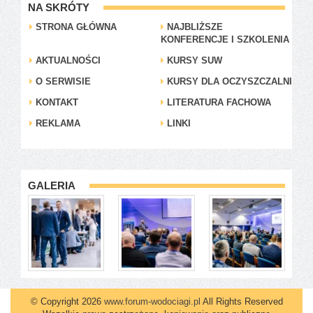
NA SKRÓTY
STRONA GŁÓWNA
NAJBLIŻSZE
KONFERENCJE I SZKOLENIA
AKTUALNOŚCI
KURSY SUW
O SERWISIE
KURSY DLA OCZYSZCZALNI
KONTAKT
LITERATURA FACHOWA
REKLAMA
LINKI
GALERIA
© Copyright 2026
www.forum-wodociagi.pl
All Rights Reserved