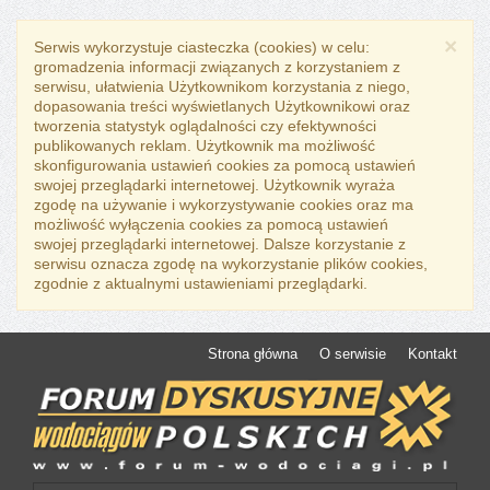
×
Serwis wykorzystuje ciasteczka (cookies) w celu:
gromadzenia informacji związanych z korzystaniem z
serwisu, ułatwienia Użytkownikom korzystania z niego,
dopasowania treści wyświetlanych Użytkownikowi oraz
tworzenia statystyk oglądalności czy efektywności
publikowanych reklam. Użytkownik ma możliwość
skonfigurowania ustawień cookies za pomocą ustawień
swojej przeglądarki internetowej. Użytkownik wyraża
zgodę na używanie i wykorzystywanie cookies oraz ma
możliwość wyłączenia cookies za pomocą ustawień
swojej przeglądarki internetowej. Dalsze korzystanie z
serwisu oznacza zgodę na wykorzystanie plików cookies,
zgodnie z aktualnymi ustawieniami przeglądarki.
Strona główna
O serwisie
Kontakt