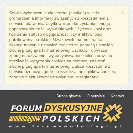
×
Serwis wykorzystuje ciasteczka (cookies) w celu:
gromadzenia informacji związanych z korzystaniem z
serwisu, ułatwienia Użytkownikom korzystania z niego,
dopasowania treści wyświetlanych Użytkownikowi oraz
tworzenia statystyk oglądalności czy efektywności
publikowanych reklam. Użytkownik ma możliwość
skonfigurowania ustawień cookies za pomocą ustawień
swojej przeglądarki internetowej. Użytkownik wyraża
zgodę na używanie i wykorzystywanie cookies oraz ma
możliwość wyłączenia cookies za pomocą ustawień
swojej przeglądarki internetowej. Dalsze korzystanie z
serwisu oznacza zgodę na wykorzystanie plików cookies,
zgodnie z aktualnymi ustawieniami przeglądarki.
Strona główna
O serwisie
Kontakt