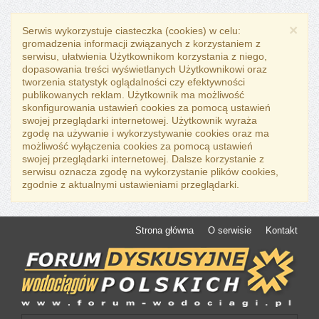
×
Serwis wykorzystuje ciasteczka (cookies) w celu:
gromadzenia informacji związanych z korzystaniem z
serwisu, ułatwienia Użytkownikom korzystania z niego,
dopasowania treści wyświetlanych Użytkownikowi oraz
tworzenia statystyk oglądalności czy efektywności
publikowanych reklam. Użytkownik ma możliwość
skonfigurowania ustawień cookies za pomocą ustawień
swojej przeglądarki internetowej. Użytkownik wyraża
zgodę na używanie i wykorzystywanie cookies oraz ma
możliwość wyłączenia cookies za pomocą ustawień
swojej przeglądarki internetowej. Dalsze korzystanie z
serwisu oznacza zgodę na wykorzystanie plików cookies,
zgodnie z aktualnymi ustawieniami przeglądarki.
Strona główna
O serwisie
Kontakt