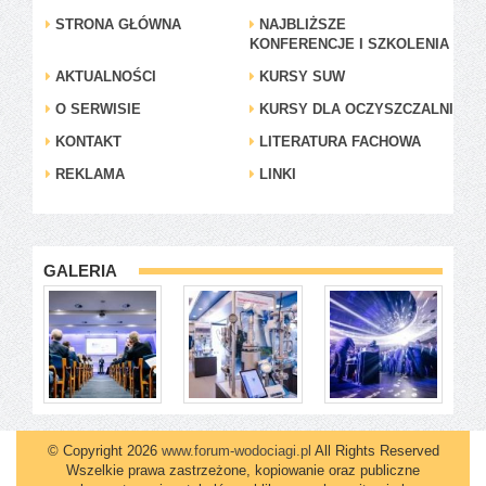
STRONA GŁÓWNA
NAJBLIŻSZE
KONFERENCJE I SZKOLENIA
AKTUALNOŚCI
KURSY SUW
O SERWISIE
KURSY DLA OCZYSZCZALNI
KONTAKT
LITERATURA FACHOWA
REKLAMA
LINKI
GALERIA
© Copyright 2026
www.forum-wodociagi.pl
All Rights Reserved
Wszelkie prawa zastrzeżone, kopiowanie oraz publiczne