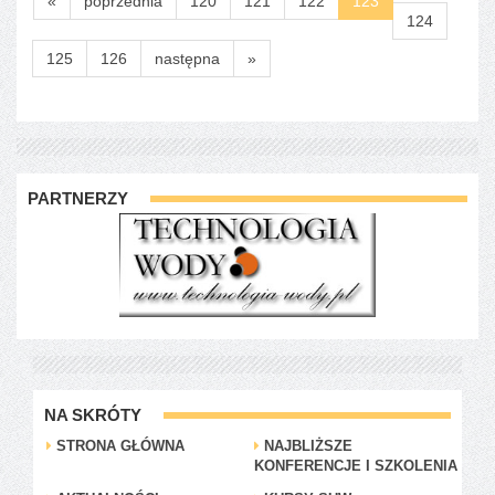
«
poprzednia
120
121
122
123
124
125
126
następna
»
PARTNERZY
NA SKRÓTY
STRONA GŁÓWNA
NAJBLIŻSZE
KONFERENCJE I SZKOLENIA