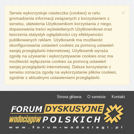
×
Serwis wykorzystuje ciasteczka (cookies) w celu:
gromadzenia informacji związanych z korzystaniem z
serwisu, ułatwienia Użytkownikom korzystania z niego,
dopasowania treści wyświetlanych Użytkownikowi oraz
tworzenia statystyk oglądalności czy efektywności
publikowanych reklam. Użytkownik ma możliwość
skonfigurowania ustawień cookies za pomocą ustawień
swojej przeglądarki internetowej. Użytkownik wyraża
zgodę na używanie i wykorzystywanie cookies oraz ma
możliwość wyłączenia cookies za pomocą ustawień
swojej przeglądarki internetowej. Dalsze korzystanie z
serwisu oznacza zgodę na wykorzystanie plików cookies,
zgodnie z aktualnymi ustawieniami przeglądarki.
Strona główna
O serwisie
Kontakt