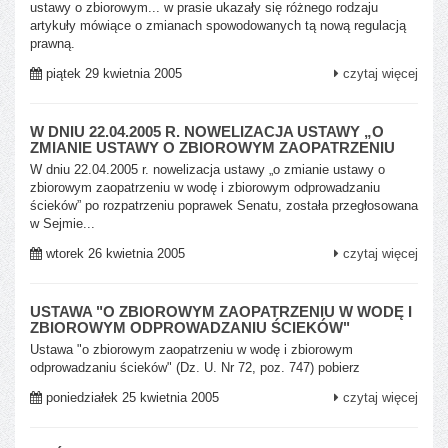
ustawy o zbiorowym... w prasie ukazały się różnego rodzaju
artykuły mówiące o zmianach spowodowanych tą nową regulacją
prawną.
piątek 29 kwietnia 2005
czytaj więcej
W DNIU 22.04.2005 R. NOWELIZACJA USTAWY „O
ZMIANIE USTAWY O ZBIOROWYM ZAOPATRZENIU
W dniu 22.04.2005 r. nowelizacja ustawy „o zmianie ustawy o
zbiorowym zaopatrzeniu w wodę i zbiorowym odprowadzaniu
ścieków” po rozpatrzeniu poprawek Senatu, została przegłosowana
w Sejmie...
wtorek 26 kwietnia 2005
czytaj więcej
USTAWA "O ZBIOROWYM ZAOPATRZENIU W WODĘ I
ZBIOROWYM ODPROWADZANIU ŚCIEKÓW"
Ustawa "o zbiorowym zaopatrzeniu w wodę i zbiorowym
odprowadzaniu ścieków" (Dz. U. Nr 72, poz. 747) pobierz
poniedziałek 25 kwietnia 2005
czytaj więcej