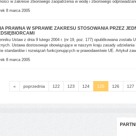
lności w zakresie zbiorowego zaopatrzenia w wodę i zbiorowego odprowadzan
ek 8 marca 2005
IA PRAWNA W SPRAWIE ZAKRESU STOSOWANIA PRZEZ JE
DSIĘBIORCAMI
nniku Ustaw z dnia 9 lutego 2004 r. (nr 19, poz. 177) opublikowana została 
znych. Ustawa dostosowuje obowiązujące w naszym kraju zasady udzielania
ie standardów i rozwiązań funkcjonujących w prawodawstwie UE. Artykuł zawi
ek 8 marca 2005
«
poprzednia
122
123
124
125
126
127
PARTN