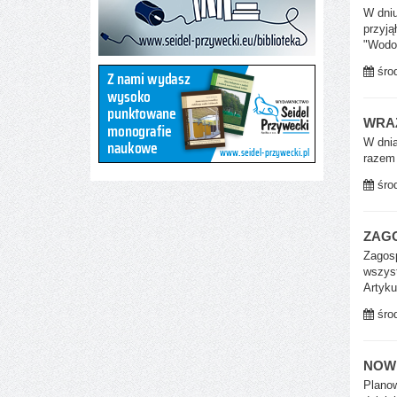
W dniu
przyją
"Wodoc
środ
WRAŻ
W dnia
razem 
środ
ZAG
Zagosp
wszyst
Artyku
środ
NOW
Planow