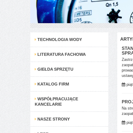
ARTY
TECHNOLOGIA WODY
STAN
SPR
LITERATURA FACHOWA
Zastrz
zaopat
GIEŁDA SPRZĘTU
prowad
ustawy
KATALOG FIRM
piąt
WSPÓŁPRACUJĄCE
PROJ
KANCELARIE
Na str
zaopat
NASZE STRONY
piąt