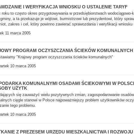
WDZANIE I WERYFIKACJA WNIOSKU O USTALENIE TARYF
 roku to często okres przygotowywania w przedsiębiorstwach wodociągowo-k
 gminy, a ta przekazuje je wójtowi, burmistrzowi lub prezydentowi, który spra
iot, zakres i cel, który powinno zawierać sprawozdania i weryfikacji wniosku
ek 11 marca 2005
JOWY PROGRAM OCZYSZCZANIA ŚCIEKÓW KOMUNALNYCH
stawiamy "Krajowy program oczyszczania ścieków komunalnych"
artek 10 marca 2005
PODARKA KOMUNALNYMI OSADAMI ŚCIEKOWYMI W POLSCE
SOBY UŻYTK
dających się zauważyć wielu pozytywnych zmian, zagospodarowanie osadów
lnych cięgle stanowi w Polsce najpoważniejszy problem użytkowników oczysz
zanie tego problemu.
artek 10 marca 2005
KANIE Z PREZESEM URZĘDU MIESZKALNICTWA I ROZWOJU