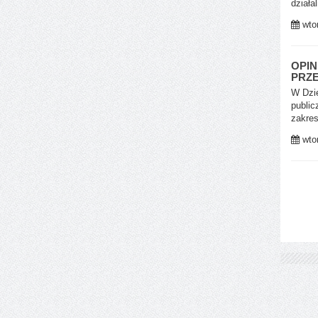
działa
wtor
OPIN
PRZE
W Dzie
public
zakres
wtor