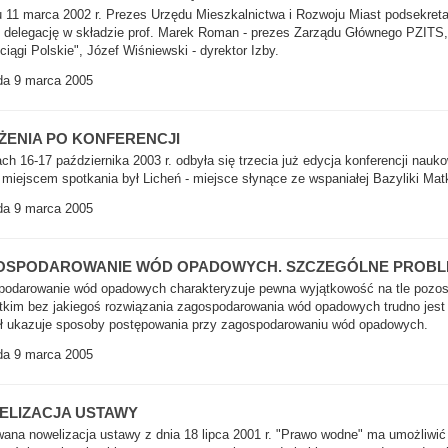
 11 marca 2002 r. Prezes Urzędu Mieszkalnictwa i Rozwoju Miast podsekretar
ł delegację w składzie prof. Marek Roman - prezes Zarządu Głównego PZITS
iągi Polskie", Józef Wiśniewski - dyrektor Izby.
a 9 marca 2005
ENIA PO KONFERENCJI
ch 16-17 października 2003 r. odbyła się trzecia już edycja konferencji na
miejscem spotkania był Licheń - miejsce słynące ze wspaniałej Bazyliki Matk
a 9 marca 2005
OSPODAROWANIE WÓD OPADOWYCH. SZCZEGÓLNE PROB
odarowanie wód opadowych charakteryzuje pewna wyjątkowość na tle pozosta
kim bez jakiegoś rozwiązania zagospodarowania wód opadowych trudno jest
ł ukazuje sposoby postępowania przy zagospodarowaniu wód opadowych.
a 9 marca 2005
ELIZACJA USTAWY
ana nowelizacja ustawy z dnia 18 lipca 2001 r. "Prawo wodne" ma umożliw