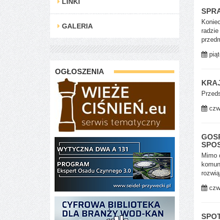
LINKI
SPRA
Koniec
GALERIA
radzie
przedm
piąt
OGŁOSZENIA
KRA
Przed
czw
GOS
SPO
Mimo 
komuna
rozwią
czw
SPOT