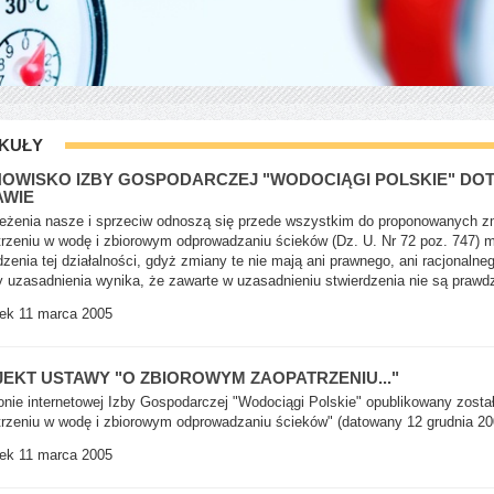
KUŁY
OWISKO IZBY GOSPODARCZEJ "WODOCIĄGI POLSKIE" DOT
AWIE
eżenia nasze i sprzeciw odnoszą się przede wszystkim do proponowanych zm
rzeniu w wodę i zbiorowym odprowadzaniu ścieków (Dz. U. Nr 72 poz. 747) m
zenia tej działalności, gdyż zmiany te nie mają ani prawnego, ani racjonal
 uzasadnienia wynika, że zawarte w uzasadnieniu stwierdzenia nie są prawd
ek 11 marca 2005
EKT USTAWY "O ZBIOROWYM ZAOPATRZENIU..."
onie internetowej Izby Gospodarczej "Wodociągi Polskie" opublikowany zosta
rzeniu w wodę i zbiorowym odprowadzaniu ścieków" (datowany 12 grudnia 200
ek 11 marca 2005