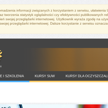
romadzenia informacji związanych z korzystaniem z serwisu, ułatwienia
az tworzenia statystyk oglądalności czy efektywności publikowanych r
eń swojej przeglądarki internetowej. Użytkownik wyraża zgodę na uży
ojej przeglądarki internetowej. Dalsze korzystanie z serwisu oznacza
E I SZKOLENIA
KURSY SUW
KURSY DLA OCZYSZCZAL