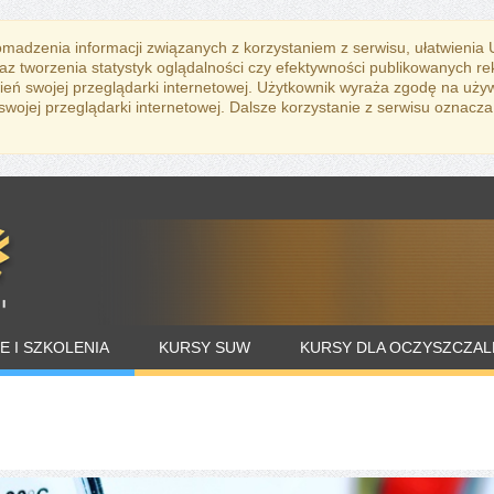
romadzenia informacji związanych z korzystaniem z serwisu, ułatwienia
az tworzenia statystyk oglądalności czy efektywności publikowanych r
eń swojej przeglądarki internetowej. Użytkownik wyraża zgodę na uży
ojej przeglądarki internetowej. Dalsze korzystanie z serwisu oznacza
E I SZKOLENIA
KURSY SUW
KURSY DLA OCZYSZCZAL