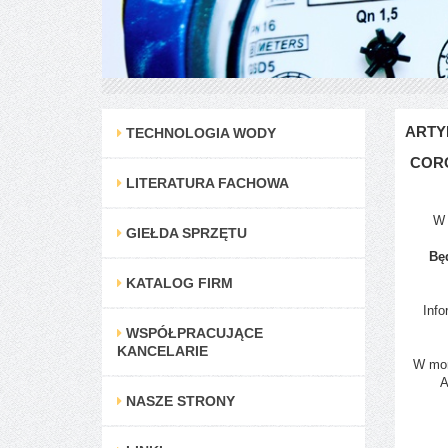
ARTY
TECHNOLOGIA WODY
CORO
LITERATURA FACHOWA
W 
GIEŁDA SPRZĘTU
Bę
KATALOG FIRM
Info
WSPÓŁPRACUJĄCE
KANCELARIE
W mom
A
NASZE STRONY