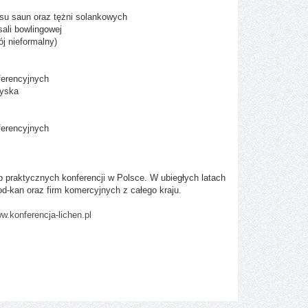
su saun oraz tężni solankowych
ali bowlingowej
ój nieformalny)
ferencyjnych
zyska
ferencyjnych
o praktycznych konferencji w Polsce. W ubiegłych latach
d-kan oraz firm komercyjnych z całego kraju.
w.konferencja-lichen.pl