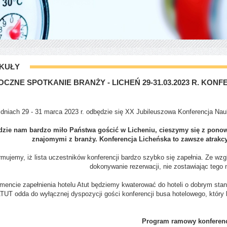
KUŁY
CZNE SPOTKANIE BRANŻY - LICHEŃ 29-31.03.2023 R. KO
dniach 29 - 31 marca 2023 r. odbędzie się XX Jubileuszowa Konferencja N
dzie nam bardzo miło Państwa gościć w Licheniu, cieszymy się z ponow
znajomymi z branży. Konferencja Licheńska to zawsze atrakc
rmujemy, iż lista uczestników konferencji bardzo szybko się zapełnia. Ze wz
dokonywanie rezerwacji, nie zostawiając tego 
encie zapełnienia hotelu Atut będziemy kwaterować do hoteli o dobrym stand
TUT odda do wyłącznej dyspozycji gości konferencji busa hotelowego, który b
Program ramowy konferenc