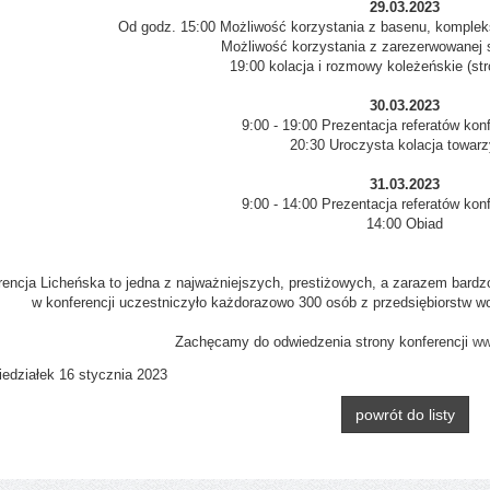
29.03.2023
Od godz. 15:00 Możliwość korzystania z basenu, komplek
Możliwość korzystania z zarezerwowanej s
19:00 kolacja i rozmowy koleżeńskie (str
30.03.2023
9:00 - 19:00 Prezentacja referatów kon
20:30 Uroczysta kolacja towar
31.03.2023
9:00 - 14:00 Prezentacja referatów kon
14:00 Obiad
rencja Licheńska to jedna z najważniejszych, prestiżowych, a zarazem bardz
w konferencji uczestniczyło każdorazowo 300 osób z przedsiębiorstw wo
Zachęcamy do odwiedzenia strony konferencji
ww
edziałek 16 stycznia 2023
powrót do listy