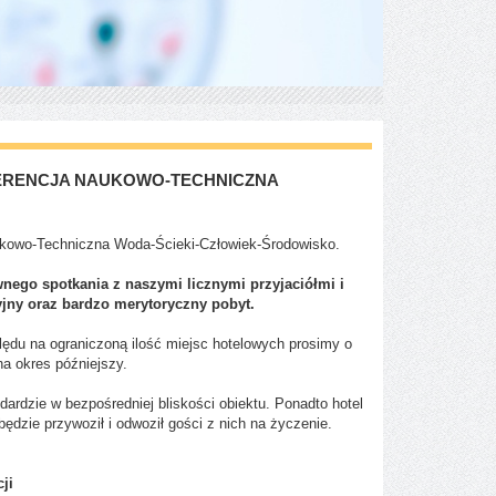
NFERENCJA NAUKOWO-TECHNICZNA
aukowo-Techniczna Woda-Ścieki-Człowiek-Środowisko.
nego spotkania z naszymi licznymi przyjaciółmi i
yjny oraz bardzo merytoryczny pobyt.
ględu na ograniczoną ilość miejsc hotelowych prosimy o
na okres późniejszy.
ardzie w bezpośredniej bliskości obiektu. Ponadto hotel
ędzie przywoził i odwoził gości z nich na życzenie.
ji