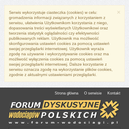
×
Serwis wykorzystuje ciasteczka (cookies) w celu:
gromadzenia informacji związanych z korzystaniem z
serwisu, ułatwienia Użytkownikom korzystania z niego,
dopasowania treści wyświetlanych Użytkownikowi oraz
tworzenia statystyk oglądalności czy efektywności
publikowanych reklam. Użytkownik ma możliwość
skonfigurowania ustawień cookies za pomocą ustawień
swojej przeglądarki internetowej. Użytkownik wyraża
zgodę na używanie i wykorzystywanie cookies oraz ma
możliwość wyłączenia cookies za pomocą ustawień
swojej przeglądarki internetowej. Dalsze korzystanie z
serwisu oznacza zgodę na wykorzystanie plików cookies,
zgodnie z aktualnymi ustawieniami przeglądarki.
Strona główna
O serwisie
Kontakt