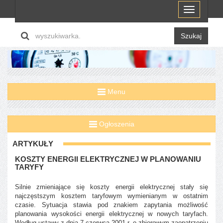
Menu
Szukaj
Menu
Ogłoszenia
ARTYKUŁY
KOSZTY ENERGII ELEKTRYCZNEJ W PLANOWANIU
TARYFY
Silnie zmieniające się koszty energii elektrycznej stały się
najczęstszym kosztem taryfowym wymienianym w ostatnim
czasie. Sytuacja stawia pod znakiem zapytania możliwość
planowania wysokości energii elektrycznej w nowych taryfach.
Według ustawy z dnia 7 czerwca 2001 r. o zbiorowym zaopatrzeniu