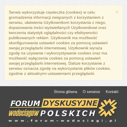
×
Serwis wykorzystuje ciasteczka (cookies) w celu:
gromadzenia informacji związanych z korzystaniem z
serwisu, ułatwienia Użytkownikom korzystania z niego,
dopasowania treści wyświetlanych Użytkownikowi oraz
tworzenia statystyk oglądalności czy efektywności
publikowanych reklam. Użytkownik ma możliwość
skonfigurowania ustawień cookies za pomocą ustawień
swojej przeglądarki internetowej. Użytkownik wyraża
zgodę na używanie i wykorzystywanie cookies oraz ma
możliwość wyłączenia cookies za pomocą ustawień
swojej przeglądarki internetowej. Dalsze korzystanie z
serwisu oznacza zgodę na wykorzystanie plików cookies,
zgodnie z aktualnymi ustawieniami przeglądarki.
Strona główna
O serwisie
Kontakt