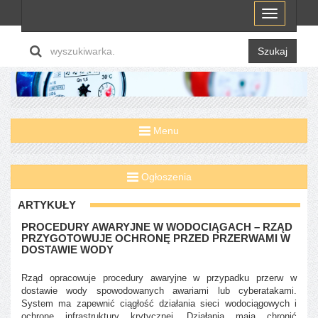
Menu
Szukaj
Menu
Ogłoszenia
ARTYKUŁY
PROCEDURY AWARYJNE W WODOCIĄGACH – RZĄD
PRZYGOTOWUJE OCHRONĘ PRZED PRZERWAMI W
DOSTAWIE WODY
Rząd opracowuje procedury awaryjne w przypadku przerw w
dostawie wody spowodowanych awariami lub cyberatakami.
System ma zapewnić ciągłość działania sieci wodociągowych i
ochronę infrastruktury krytycznej. Działania mają chronić