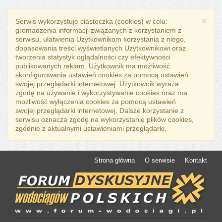
×
Serwis wykorzystuje ciasteczka (cookies) w celu:
gromadzenia informacji związanych z korzystaniem z
serwisu, ułatwienia Użytkownikom korzystania z niego,
dopasowania treści wyświetlanych Użytkownikowi oraz
tworzenia statystyk oglądalności czy efektywności
publikowanych reklam. Użytkownik ma możliwość
skonfigurowania ustawień cookies za pomocą ustawień
swojej przeglądarki internetowej. Użytkownik wyraża
zgodę na używanie i wykorzystywanie cookies oraz ma
możliwość wyłączenia cookies za pomocą ustawień
swojej przeglądarki internetowej. Dalsze korzystanie z
serwisu oznacza zgodę na wykorzystanie plików cookies,
zgodnie z aktualnymi ustawieniami przeglądarki.
Strona główna
O serwisie
Kontakt