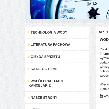
ARTY
TECHNOLOGIA WODY
WOD
LITERATURA FACHOWA
Polski
Inform
GIEŁDA SPRZĘTU
wymian
dodat
wiedzy
KATALOG FIRM
public
wobec
WSPÓŁPRACUJĄCE
Więce
KANCELARIE
przeci
wtor
NASZE STRONY