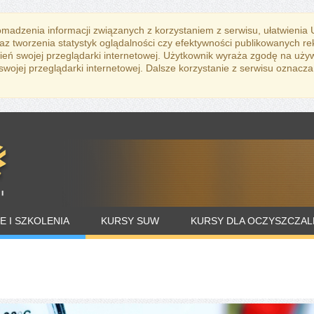
romadzenia informacji związanych z korzystaniem z serwisu, ułatwienia
az tworzenia statystyk oglądalności czy efektywności publikowanych r
eń swojej przeglądarki internetowej. Użytkownik wyraża zgodę na uży
ojej przeglądarki internetowej. Dalsze korzystanie z serwisu oznacza
E I SZKOLENIA
KURSY SUW
KURSY DLA OCZYSZCZAL