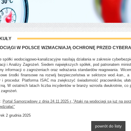
KUŁY
OCIĄGI W POLSCE WZMACNIAJĄ OCHRONĘ PRZED CYBERA
e spółki wodociągowo-kanalizacyjne nasilają działania w zakresie cyberbe
acji i Analizy Zagrożeń. Siedem największych spółek, pod patronatem minister
y informacji o zagrożeniach oraz wdrażania standardów reagowania. Wicemi
kowe środki finansowe na rozwój bezpieczeństwa w sektorze wod.-kan., a
 i procedur. Platforma ISAC ma zwiększyć świadomość pracowników, ułatw
zną. W ostatnich latach liczba incydentów w branży wzrosła dwukrotnie, co 
 zagrożeń.
j:
Portal Samorządowy z dnia 24.11.2025 r.,”Ataki na wodociągi są już na por
wdziałać”
ek 2 grudnia 2025
powrót do listy