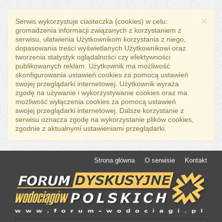
×
Serwis wykorzystuje ciasteczka (cookies) w celu:
gromadzenia informacji związanych z korzystaniem z
serwisu, ułatwienia Użytkownikom korzystania z niego,
dopasowania treści wyświetlanych Użytkownikowi oraz
tworzenia statystyk oglądalności czy efektywności
publikowanych reklam. Użytkownik ma możliwość
skonfigurowania ustawień cookies za pomocą ustawień
swojej przeglądarki internetowej. Użytkownik wyraża
zgodę na używanie i wykorzystywanie cookies oraz ma
możliwość wyłączenia cookies za pomocą ustawień
swojej przeglądarki internetowej. Dalsze korzystanie z
serwisu oznacza zgodę na wykorzystanie plików cookies,
zgodnie z aktualnymi ustawieniami przeglądarki.
Strona główna
O serwisie
Kontakt