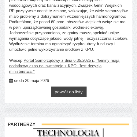
wodociągowych oraz kanalizacyjnych. Związek Gmin Wiejskich
RP pozytywnie ocenił tę zmianę, wskazując, że wiele samorządów
miało problemy z dotrzymaniem wcześniejszych harmonogramów.
Podkreślono, że ponad 60 proc. obszarów wiejskich wciąż nie ma
w pełni uporządkowanej gospodarki wodno-ściekowej.
Jednocześnie przypomniano, że gminy muszą spełniać unijne
wymagania dotyczące jakości wody pitnej i oczyszczania ścieków.
Wydłużenie terminu ma ograniczyć ryzyko utraty funduszy i
umożliwić pełne wykorzystanie środków z KPO.
Więcej:
Portal Samorządowy z dnia 6.05.2026 r., ”Gminy mają
dodatkowy czas na inwestycje z KPO. Jest decyzja
ministerstwa.
”
środa 20 maja 2026
powrót do listy
PARTNERZY