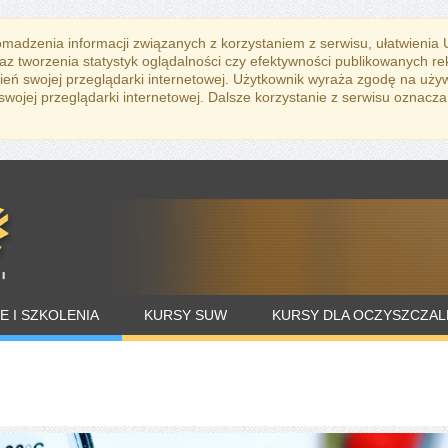
romadzenia informacji związanych z korzystaniem z serwisu, ułatwienia
az tworzenia statystyk oglądalności czy efektywności publikowanych r
eń swojej przeglądarki internetowej. Użytkownik wyraża zgodę na uży
ojej przeglądarki internetowej. Dalsze korzystanie z serwisu oznacza
E I SZKOLENIA
KURSY SUW
KURSY DLA OCZYSZCZAL