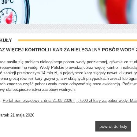
KUŁY
Z WIĘCEJ KONTROLI I KAR ZA NIELEGALNY POBÓR WODY 
ce nasila się problem nielegalnego poboru wody podziemnej, głównie ze stud
zebowaniem na wodę. Wody Polskie prowadzą coraz więcej kontroli i nakłada
ć sankcji przekroczyła 14 mln zł, a pojedyncze kary sięgały nawet kilkuset
enia grożą również kary grzywny, a w skrajnych przypadkach areszt lub ogra
ach znaczna część poboru wody może odbywać się poza ewidencją. Państwo
owy dla bezpieczeństwa zasobów wodnych.
j:
Portal Samorządowy z dnia 21.05.2026 r., „7500 zł kary za pobór wody. Mas
rtek 21 maja 2026
powrót do listy