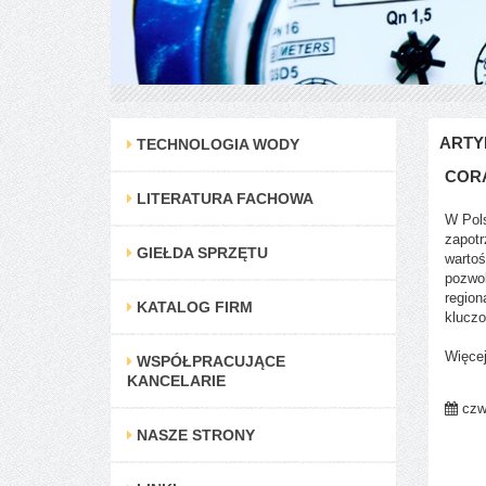
ARTY
TECHNOLOGIA WODY
CORA
LITERATURA FACHOWA
W Pols
zapotr
GIEŁDA SPRZĘTU
wartoś
pozwol
region
KATALOG FIRM
klucz
Więce
WSPÓŁPRACUJĄCE
KANCELARIE
czwa
NASZE STRONY