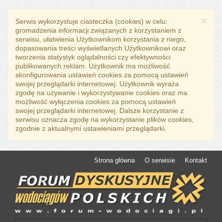
×
Serwis wykorzystuje ciasteczka (cookies) w celu:
gromadzenia informacji związanych z korzystaniem z
serwisu, ułatwienia Użytkownikom korzystania z niego,
dopasowania treści wyświetlanych Użytkownikowi oraz
tworzenia statystyk oglądalności czy efektywności
publikowanych reklam. Użytkownik ma możliwość
skonfigurowania ustawień cookies za pomocą ustawień
swojej przeglądarki internetowej. Użytkownik wyraża
zgodę na używanie i wykorzystywanie cookies oraz ma
możliwość wyłączenia cookies za pomocą ustawień
swojej przeglądarki internetowej. Dalsze korzystanie z
serwisu oznacza zgodę na wykorzystanie plików cookies,
zgodnie z aktualnymi ustawieniami przeglądarki.
Strona główna
O serwisie
Kontakt