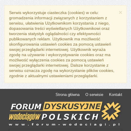
×
Serwis wykorzystuje ciasteczka (cookies) w celu:
gromadzenia informacji związanych z korzystaniem z
serwisu, ułatwienia Użytkownikom korzystania z niego,
dopasowania treści wyświetlanych Użytkownikowi oraz
tworzenia statystyk oglądalności czy efektywności
publikowanych reklam. Użytkownik ma możliwość
skonfigurowania ustawień cookies za pomocą ustawień
swojej przeglądarki internetowej. Użytkownik wyraża
zgodę na używanie i wykorzystywanie cookies oraz ma
możliwość wyłączenia cookies za pomocą ustawień
swojej przeglądarki internetowej. Dalsze korzystanie z
serwisu oznacza zgodę na wykorzystanie plików cookies,
zgodnie z aktualnymi ustawieniami przeglądarki.
Strona główna
O serwisie
Kontakt