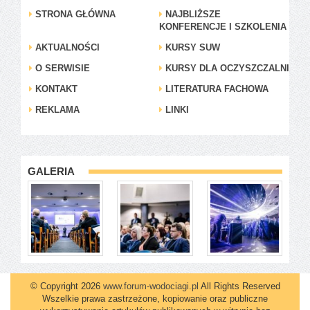
STRONA GŁÓWNA
NAJBLIŻSZE
KONFERENCJE I SZKOLENIA
AKTUALNOŚCI
KURSY SUW
O SERWISIE
KURSY DLA OCZYSZCZALNI
KONTAKT
LITERATURA FACHOWA
REKLAMA
LINKI
GALERIA
© Copyright 2026
www.forum-wodociagi.pl
All Rights Reserved
Wszelkie prawa zastrzeżone, kopiowanie oraz publiczne