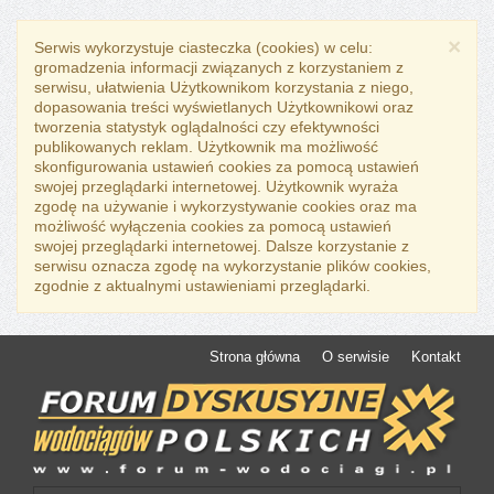
×
Serwis wykorzystuje ciasteczka (cookies) w celu:
gromadzenia informacji związanych z korzystaniem z
serwisu, ułatwienia Użytkownikom korzystania z niego,
dopasowania treści wyświetlanych Użytkownikowi oraz
tworzenia statystyk oglądalności czy efektywności
publikowanych reklam. Użytkownik ma możliwość
skonfigurowania ustawień cookies za pomocą ustawień
swojej przeglądarki internetowej. Użytkownik wyraża
zgodę na używanie i wykorzystywanie cookies oraz ma
możliwość wyłączenia cookies za pomocą ustawień
swojej przeglądarki internetowej. Dalsze korzystanie z
serwisu oznacza zgodę na wykorzystanie plików cookies,
zgodnie z aktualnymi ustawieniami przeglądarki.
Strona główna
O serwisie
Kontakt