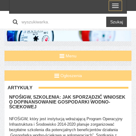
Menu
Szukaj
Menu
Ogłoszenia
ARTYKUŁY
NFOŚIGW, SZKOLENIA: JAK SPORZĄDZIĆ WNIOSEK
O DOFINANSOWANIE GOSPODARKI WODNO-
ŚCIEKOWEJ
NFOŚiGW, który jest instytucją wdrażającą Program Operacyjny
Infrastruktura i Środowisko 2014-2020 planuje zorganizować
bezpłatne szkolenia dla potencjalnych beneficjentów działania
„Gospodarka wodno-ściekowa w aglomeracjach”. Spotkania z