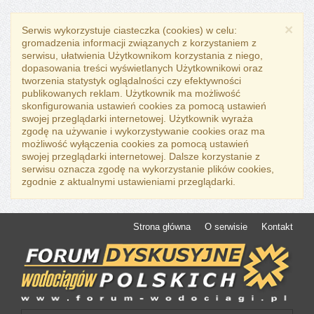
×
Serwis wykorzystuje ciasteczka (cookies) w celu:
gromadzenia informacji związanych z korzystaniem z
serwisu, ułatwienia Użytkownikom korzystania z niego,
dopasowania treści wyświetlanych Użytkownikowi oraz
tworzenia statystyk oglądalności czy efektywności
publikowanych reklam. Użytkownik ma możliwość
skonfigurowania ustawień cookies za pomocą ustawień
swojej przeglądarki internetowej. Użytkownik wyraża
zgodę na używanie i wykorzystywanie cookies oraz ma
możliwość wyłączenia cookies za pomocą ustawień
swojej przeglądarki internetowej. Dalsze korzystanie z
serwisu oznacza zgodę na wykorzystanie plików cookies,
zgodnie z aktualnymi ustawieniami przeglądarki.
Strona główna
O serwisie
Kontakt