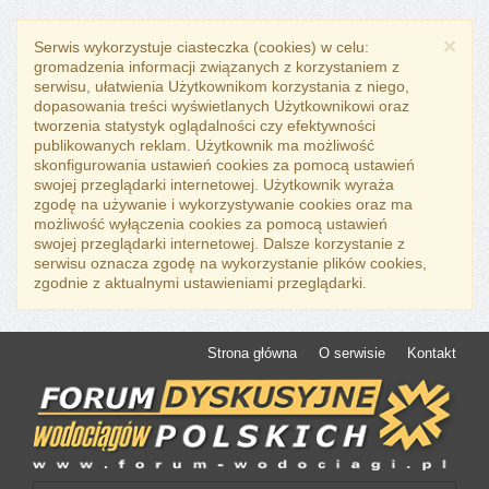
×
Serwis wykorzystuje ciasteczka (cookies) w celu:
gromadzenia informacji związanych z korzystaniem z
serwisu, ułatwienia Użytkownikom korzystania z niego,
dopasowania treści wyświetlanych Użytkownikowi oraz
tworzenia statystyk oglądalności czy efektywności
publikowanych reklam. Użytkownik ma możliwość
skonfigurowania ustawień cookies za pomocą ustawień
swojej przeglądarki internetowej. Użytkownik wyraża
zgodę na używanie i wykorzystywanie cookies oraz ma
możliwość wyłączenia cookies za pomocą ustawień
swojej przeglądarki internetowej. Dalsze korzystanie z
serwisu oznacza zgodę na wykorzystanie plików cookies,
zgodnie z aktualnymi ustawieniami przeglądarki.
Strona główna
O serwisie
Kontakt