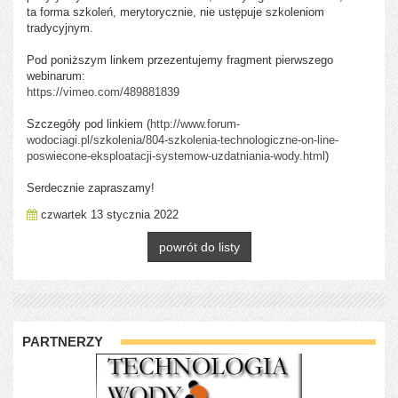
ta forma szkoleń, merytorycznie, nie ustępuje szkoleniom
tradycyjnym.
Pod poniższym linkem przezentujemy fragment pierwszego
webinarum:
https://vimeo.com/489881839
Szczegóły pod linkiem (
http://www.forum-
wodociagi.pl/szkolenia/804-szkolenia-technologiczne-on-line-
poswiecone-eksploatacji-systemow-uzdatniania-wody.html
)
Serdecznie zapraszamy!
czwartek 13 stycznia 2022
powrót do listy
PARTNERZY