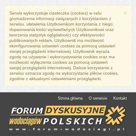
×
Serwis wykorzystuje ciasteczka (cookies) w celu:
gromadzenia informacji związanych z korzystaniem z
serwisu, ułatwienia Użytkownikom korzystania z niego,
dopasowania treści wyświetlanych Użytkownikowi oraz
tworzenia statystyk oglądalności czy efektywności
publikowanych reklam. Użytkownik ma możliwość
skonfigurowania ustawień cookies za pomocą ustawień
swojej przeglądarki internetowej. Użytkownik wyraża
zgodę na używanie i wykorzystywanie cookies oraz ma
możliwość wyłączenia cookies za pomocą ustawień
swojej przeglądarki internetowej. Dalsze korzystanie z
serwisu oznacza zgodę na wykorzystanie plików cookies,
zgodnie z aktualnymi ustawieniami przeglądarki.
Strona główna
O serwisie
Kontakt