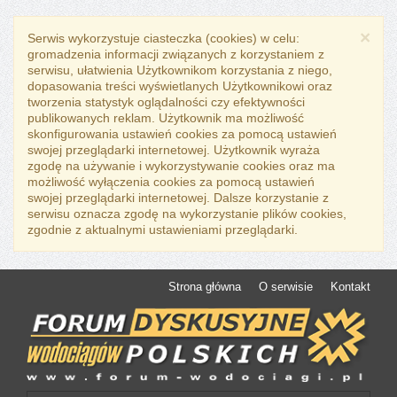
×
Serwis wykorzystuje ciasteczka (cookies) w celu:
gromadzenia informacji związanych z korzystaniem z
serwisu, ułatwienia Użytkownikom korzystania z niego,
dopasowania treści wyświetlanych Użytkownikowi oraz
tworzenia statystyk oglądalności czy efektywności
publikowanych reklam. Użytkownik ma możliwość
skonfigurowania ustawień cookies za pomocą ustawień
swojej przeglądarki internetowej. Użytkownik wyraża
zgodę na używanie i wykorzystywanie cookies oraz ma
możliwość wyłączenia cookies za pomocą ustawień
swojej przeglądarki internetowej. Dalsze korzystanie z
serwisu oznacza zgodę na wykorzystanie plików cookies,
zgodnie z aktualnymi ustawieniami przeglądarki.
Strona główna
O serwisie
Kontakt