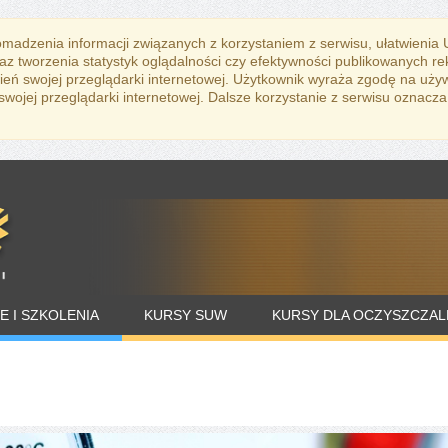
romadzenia informacji związanych z korzystaniem z serwisu, ułatwienia
az tworzenia statystyk oglądalności czy efektywności publikowanych r
eń swojej przeglądarki internetowej. Użytkownik wyraża zgodę na uży
ojej przeglądarki internetowej. Dalsze korzystanie z serwisu oznacza
E I SZKOLENIA
KURSY SUW
KURSY DLA OCZYSZCZAL