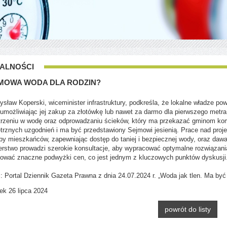
ALNOŚCI
MOWA WODA DLA RODZIN?
sław Koperski, wiceminister infrastruktury, podkreśla, że lokalne władze po
umożliwiając jej zakup za złotówkę lub nawet za darmo dla pierwszego metra
rzeniu w wodę oraz odprowadzaniu ścieków, który ma przekazać gminom kompe
rznych uzgodnień i ma być przedstawiony Sejmowi jesienią. Prace nad pro
by mieszkańców, zapewniając dostęp do taniej i bezpiecznej wody, oraz dawa
erstwo prowadzi szerokie konsultacje, aby wypracować optymalne rozwiązani
ować znaczne podwyżki cen, co jest jednym z kluczowych punktów dyskusji
: Portal Dziennik Gazeta Prawna z dnia 24.07.2024 r. „Woda jak tlen. Ma b
ek 26 lipca 2024
powrót do listy