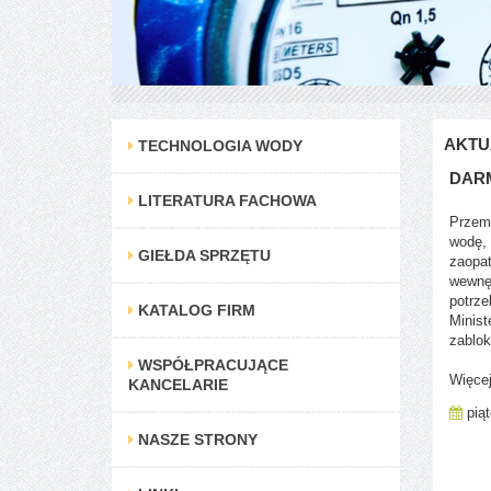
AKTU
TECHNOLOGIA WODY
DAR
LITERATURA FACHOWA
Przemy
wodę, 
GIEŁDA SPRZĘTU
zaopat
wewnęt
potrze
KATALOG FIRM
Minist
zablok
WSPÓŁPRACUJĄCE
Więcej
KANCELARIE
piąt
NASZE STRONY