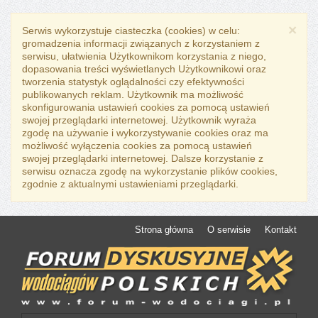
×
Serwis wykorzystuje ciasteczka (cookies) w celu:
gromadzenia informacji związanych z korzystaniem z
serwisu, ułatwienia Użytkownikom korzystania z niego,
dopasowania treści wyświetlanych Użytkownikowi oraz
tworzenia statystyk oglądalności czy efektywności
publikowanych reklam. Użytkownik ma możliwość
skonfigurowania ustawień cookies za pomocą ustawień
swojej przeglądarki internetowej. Użytkownik wyraża
zgodę na używanie i wykorzystywanie cookies oraz ma
możliwość wyłączenia cookies za pomocą ustawień
swojej przeglądarki internetowej. Dalsze korzystanie z
serwisu oznacza zgodę na wykorzystanie plików cookies,
zgodnie z aktualnymi ustawieniami przeglądarki.
Strona główna
O serwisie
Kontakt