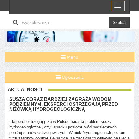
Menu
Szukaj
Menu
Ogłoszenia
AKTUALNOŚCI
SUSZA CORAZ BARDZIEJ ZAGRAŻA WODOM
PODZIEMNYM. EKSPERCI OSTRZEGAJĄ PRZED
NIŻÓWKĄ HYDROGEOLOGICZNĄ
Eksperci ostrzegają, że w Polsce narasta problem suszy
hydrogeologicznej, czyli spadku poziomu wód podziemnych
poniżej stanów ostrzegawczych. W niektórych regionach poziom
tych zasobów obniżył się na tyle, że zaczyna to wpływać na ujęcia