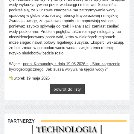
wody wykorzystywane przez wodociągi i rolnictwo. Specjaliści
podkreślają, że kluczowe znaczenie ma zatrzymywanie wody
opadowej w glebie oraz rozwój retencji krajobrazowej i miejskiej.
Zwracają uwagę, że gwałtowne opady nie poprawiają sytuacji,
ponieważ szybko spływają do rzek i kanalizacji zamiast zasilać
wody podziemne. Problem pogłębia także rosnący nielegalny lub
nieewidencjonowany pobór wód, który w niektórych regionach
może sięgać nawet połowy legalnego zużycia. Eksperci wskazują,
że bez zmian w gospodarowaniu wodą i zwiększenia retencji
ryzyko niedoborów będzie rosło.
Więcej:
portal Komunalny z dnia 19.05.2026 r., „Stan zagrożenia
hydrogeologicznego. Jak susza wpływa na ujęcia wody?”
wtorek 19 maja 2026
powrót do listy
PARTNERZY