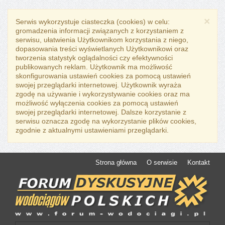
×
Serwis wykorzystuje ciasteczka (cookies) w celu:
gromadzenia informacji związanych z korzystaniem z
serwisu, ułatwienia Użytkownikom korzystania z niego,
dopasowania treści wyświetlanych Użytkownikowi oraz
tworzenia statystyk oglądalności czy efektywności
publikowanych reklam. Użytkownik ma możliwość
skonfigurowania ustawień cookies za pomocą ustawień
swojej przeglądarki internetowej. Użytkownik wyraża
zgodę na używanie i wykorzystywanie cookies oraz ma
możliwość wyłączenia cookies za pomocą ustawień
swojej przeglądarki internetowej. Dalsze korzystanie z
serwisu oznacza zgodę na wykorzystanie plików cookies,
zgodnie z aktualnymi ustawieniami przeglądarki.
Strona główna
O serwisie
Kontakt