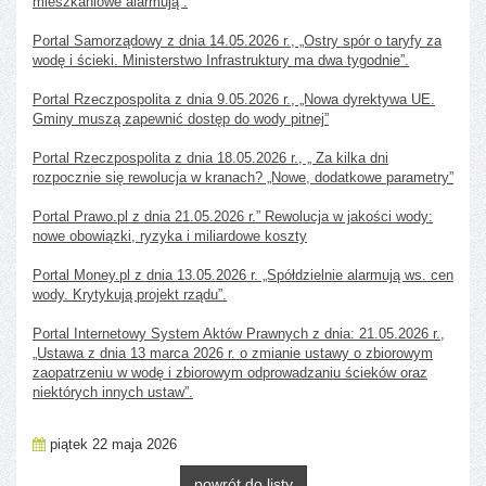
mieszkaniowe alarmują”.
Portal Samorządowy z dnia 14.05.2026 r., „Ostry spór o taryfy za
wodę i ścieki. Ministerstwo Infrastruktury ma dwa tygodnie”.
Portal Rzeczpospolita z dnia 9.05.2026 r., „Nowa dyrektywa UE.
Gminy muszą zapewnić dostęp do wody pitnej”
Portal Rzeczpospolita z dnia 18.05.2026 r., „ Za kilka dni
rozpocznie się rewolucja w kranach? „Nowe, dodatkowe parametry”
Portal Prawo.pl z dnia 21.05.2026 r.” Rewolucja w jakości wody:
nowe obowiązki, ryzyka i miliardowe koszty
Portal Money.pl z dnia 13.05.2026 r. „Spółdzielnie alarmują ws. cen
wody. Krytykują projekt rządu”.
Portal Internetowy System Aktów Prawnych z dnia: 21.05.2026 r.,
„Ustawa z dnia 13 marca 2026 r. o zmianie ustawy o zbiorowym
zaopatrzeniu w wodę i zbiorowym odprowadzaniu ścieków oraz
niektórych innych ustaw”.
piątek 22 maja 2026
powrót do listy