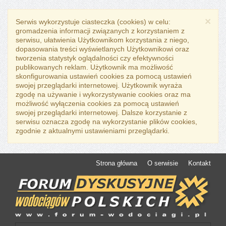
×
Serwis wykorzystuje ciasteczka (cookies) w celu:
gromadzenia informacji związanych z korzystaniem z
serwisu, ułatwienia Użytkownikom korzystania z niego,
dopasowania treści wyświetlanych Użytkownikowi oraz
tworzenia statystyk oglądalności czy efektywności
publikowanych reklam. Użytkownik ma możliwość
skonfigurowania ustawień cookies za pomocą ustawień
swojej przeglądarki internetowej. Użytkownik wyraża
zgodę na używanie i wykorzystywanie cookies oraz ma
możliwość wyłączenia cookies za pomocą ustawień
swojej przeglądarki internetowej. Dalsze korzystanie z
serwisu oznacza zgodę na wykorzystanie plików cookies,
zgodnie z aktualnymi ustawieniami przeglądarki.
Strona główna
O serwisie
Kontakt