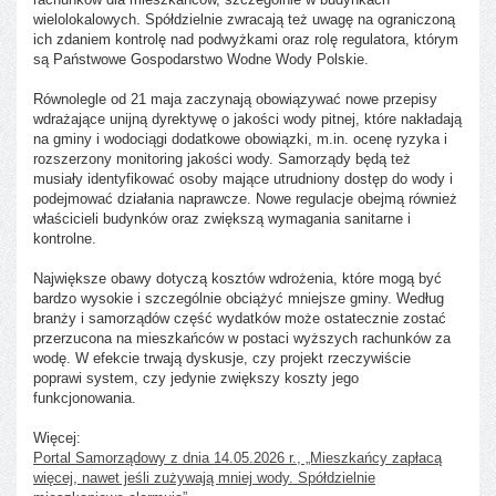
wielolokalowych. Spółdzielnie zwracają też uwagę na ograniczoną
ich zdaniem kontrolę nad podwyżkami oraz rolę regulatora, którym
są Państwowe Gospodarstwo Wodne Wody Polskie.
Równolegle od 21 maja zaczynają obowiązywać nowe przepisy
wdrażające unijną dyrektywę o jakości wody pitnej, które nakładają
na gminy i wodociągi dodatkowe obowiązki, m.in. ocenę ryzyka i
rozszerzony monitoring jakości wody. Samorządy będą też
musiały identyfikować osoby mające utrudniony dostęp do wody i
podejmować działania naprawcze. Nowe regulacje obejmą również
właścicieli budynków oraz zwiększą wymagania sanitarne i
kontrolne.
Największe obawy dotyczą kosztów wdrożenia, które mogą być
bardzo wysokie i szczególnie obciążyć mniejsze gminy. Według
branży i samorządów część wydatków może ostatecznie zostać
przerzucona na mieszkańców w postaci wyższych rachunków za
wodę. W efekcie trwają dyskusje, czy projekt rzeczywiście
poprawi system, czy jedynie zwiększy koszty jego
funkcjonowania.
Więcej:
Portal Samorządowy z dnia 14.05.2026 r., „Mieszkańcy zapłacą
więcej, nawet jeśli zużywają mniej wody. Spółdzielnie