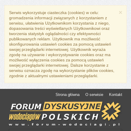
×
Serwis wykorzystuje ciasteczka (cookies) w celu:
gromadzenia informacji związanych z korzystaniem z
serwisu, ułatwienia Użytkownikom korzystania z niego,
dopasowania treści wyświetlanych Użytkownikowi oraz
tworzenia statystyk oglądalności czy efektywności
publikowanych reklam. Użytkownik ma możliwość
skonfigurowania ustawień cookies za pomocą ustawień
swojej przeglądarki internetowej. Użytkownik wyraża
zgodę na używanie i wykorzystywanie cookies oraz ma
możliwość wyłączenia cookies za pomocą ustawień
swojej przeglądarki internetowej. Dalsze korzystanie z
serwisu oznacza zgodę na wykorzystanie plików cookies,
zgodnie z aktualnymi ustawieniami przeglądarki.
Strona główna
O serwisie
Kontakt