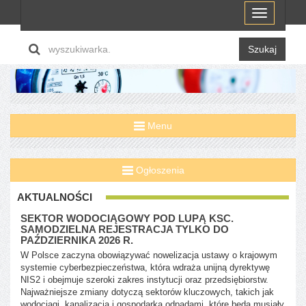
Menu
Szukaj
Menu
Ogłoszenia
AKTUALNOŚCI
SEKTOR WODOCIĄGOWY POD LUPĄ KSC.
SAMODZIELNA REJESTRACJA TYLKO DO
PAŹDZIERNIKA 2026 R.
W Polsce zaczyna obowiązywać nowelizacja ustawy o krajowym
systemie cyberbezpieczeństwa, która wdraża unijną dyrektywę
NIS2 i obejmuje szeroki zakres instytucji oraz przedsiębiorstw.
Najważniejsze zmiany dotyczą sektorów kluczowych, takich jak
wodociągi, kanalizacja i gospodarka odpadami, które będą musiały