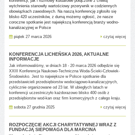
konferencji, jak i rozmowy kuluarowe połączone z chwilą
wytchnienia stanowiły wartościowy przerywnik w codziennych
obowiązkach zawodowych. Na naszą konferencję zgłosiło się
blisko 420 uczestników, z dumą możemy ogłosić, że nasze
coroczne spotkanie jest największą konferencją branży wodno-
kanalizacyjnej w Polsce
piątek 27 marca 2026
czytaj więcej
KONFERENCJA LICHEŃSKA 2026, AKTUALNE
INFORMACJE
Jak informowaliśmy, w dniach 18 - 20 marca 2026 odbędzie się
XXIII Konferencja Naukowo-Techniczna Woda-Ścieki-Człowiek-
Środowisko. Jest to największe w Polsce spotkanie dla
przedstawicieli przedsiębiorstw wodociągowo-kanalizacyjnych,
cyklicznie organizowane od 23 lat. W ubiegłych latach w
konferencji uczestniczyło każdorazowo blisko 400 osób z
przedsiębiorstw wod-kan oraz firm komercyjnych z całego kraju.
sobota 27 grudnia 2025
czytaj więcej
ROZPOCZĘCIE AKCJI CHARYTATYWNEJ WRAZ Z
FUNDACJĄ SIEPOMAGA DLA MARCINA