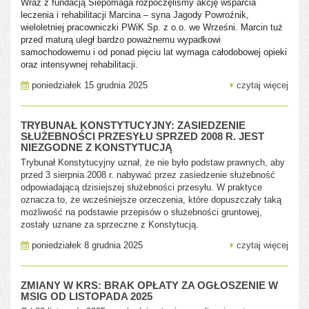
Wraz z fundacją Siepomaga rozpoczęliśmy akcję wsparcia
leczenia i
rehabilitacji Marcina – syna Jagody Powroźnik,
wieloletniej pracowniczki
PWiK Sp. z o.o. we Wrześni. Marcin tuż
przed maturą uległ bardzo
poważnemu wypadkowi
samochodowemu i od ponad pięciu lat wymaga
całodobowej opieki
oraz intensywnej rehabilitacji.
poniedziałek 15 grudnia 2025
czytaj więcej
TRYBUNAŁ KONSTYTUCYJNY: ZASIEDZENIE
SŁUŻEBNOŚCI PRZESYŁU SPRZED 2008 R. JEST
NIEZGODNE Z KONSTYTUCJĄ
Trybunał Konstytucyjny uznał, że nie było podstaw prawnych, aby
przed 3 sierpnia 2008 r. nabywać przez zasiedzenie służebność
odpowiadającą dzisiejszej służebności przesyłu. W praktyce
oznacza to, że wcześniejsze orzeczenia, które dopuszczały taką
możliwość na podstawie przepisów o służebności gruntowej,
zostały uznane za sprzeczne z Konstytucją.
poniedziałek 8 grudnia 2025
czytaj więcej
ZMIANY W KRS: BRAK OPŁATY ZA OGŁOSZENIE W
MSIG OD LISTOPADA 2025