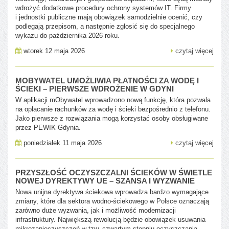
wdrożyć dodatkowe procedury ochrony systemów IT. Firmy
i jednostki publiczne mają obowiązek samodzielnie ocenić, czy
podlegają przepisom, a następnie zgłosić się do specjalnego
wykazu do października 2026 roku.
wtorek 12 maja 2026
czytaj więcej
MOBYWATEL UMOŻLIWIA PŁATNOŚCI ZA WODĘ I
ŚCIEKI – PIERWSZE WDROŻENIE W GDYNI
W aplikacji mObywatel wprowadzono nową funkcję, która pozwala
na opłacanie rachunków za wodę i ścieki bezpośrednio z telefonu.
Jako pierwsze z rozwiązania mogą korzystać osoby obsługiwane
przez PEWIK Gdynia.
poniedziałek 11 maja 2026
czytaj więcej
PRZYSZŁOŚĆ OCZYSZCZALNI ŚCIEKÓW W ŚWIETLE
NOWEJ DYREKTYWY UE – SZANSA I WYZWANIE
Nowa unijna dyrektywa ściekowa wprowadza bardzo wymagające
zmiany, które dla sektora wodno-ściekowego w Polsce oznaczają
zarówno duże wyzwania, jak i możliwość modernizacji
infrastruktury. Największą rewolucją będzie obowiązek usuwania
mikrozanieczyszczeń w tzw. czwartym stopniu oczyszczania,