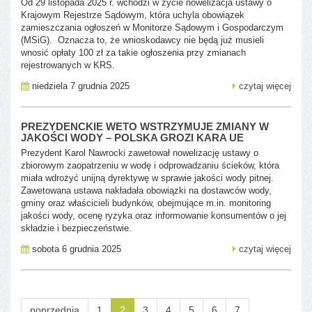
Od 29 listopada 2025 r. wchodzi w życie nowelizacja ustawy o
Krajowym Rejestrze Sądowym, która uchyla obowiązek
zamieszczania ogłoszeń w Monitorze Sądowym i Gospodarczym
(MSiG). Oznacza to, że wnioskodawcy nie będą już musieli
wnosić opłaty 100 zł za takie ogłoszenia przy zmianach
rejestrowanych w KRS.
niedziela 7 grudnia 2025
czytaj więcej
PREZYDENCKIE WETO WSTRZYMUJE ZMIANY W
JAKOŚCI WODY – POLSKA GROZI KARA UE
Prezydent Karol Nawrocki zawetował nowelizację ustawy o
zbiorowym zaopatrzeniu w wodę i odprowadzaniu ścieków, która
miała wdrożyć unijną dyrektywę w sprawie jakości wody pitnej.
Zawetowana ustawa nakładała obowiązki na dostawców wody,
gminy oraz właścicieli budynków, obejmujące m.in. monitoring
jakości wody, ocenę ryzyka oraz informowanie konsumentów o jej
składzie i bezpieczeństwie.
sobota 6 grudnia 2025
czytaj więcej
poprzednia
1
2
3
4
5
6
7