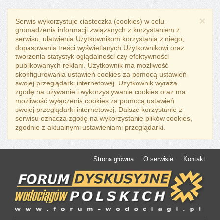
×
Serwis wykorzystuje ciasteczka (cookies) w celu:
gromadzenia informacji związanych z korzystaniem z
serwisu, ułatwienia Użytkownikom korzystania z niego,
dopasowania treści wyświetlanych Użytkownikowi oraz
tworzenia statystyk oglądalności czy efektywności
publikowanych reklam. Użytkownik ma możliwość
skonfigurowania ustawień cookies za pomocą ustawień
swojej przeglądarki internetowej. Użytkownik wyraża
zgodę na używanie i wykorzystywanie cookies oraz ma
możliwość wyłączenia cookies za pomocą ustawień
swojej przeglądarki internetowej. Dalsze korzystanie z
serwisu oznacza zgodę na wykorzystanie plików cookies,
zgodnie z aktualnymi ustawieniami przeglądarki.
Strona główna
O serwisie
Kontakt