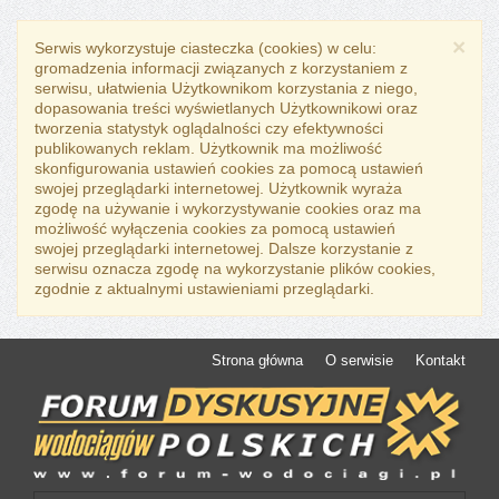
×
Serwis wykorzystuje ciasteczka (cookies) w celu:
gromadzenia informacji związanych z korzystaniem z
serwisu, ułatwienia Użytkownikom korzystania z niego,
dopasowania treści wyświetlanych Użytkownikowi oraz
tworzenia statystyk oglądalności czy efektywności
publikowanych reklam. Użytkownik ma możliwość
skonfigurowania ustawień cookies za pomocą ustawień
swojej przeglądarki internetowej. Użytkownik wyraża
zgodę na używanie i wykorzystywanie cookies oraz ma
możliwość wyłączenia cookies za pomocą ustawień
swojej przeglądarki internetowej. Dalsze korzystanie z
serwisu oznacza zgodę na wykorzystanie plików cookies,
zgodnie z aktualnymi ustawieniami przeglądarki.
Strona główna
O serwisie
Kontakt