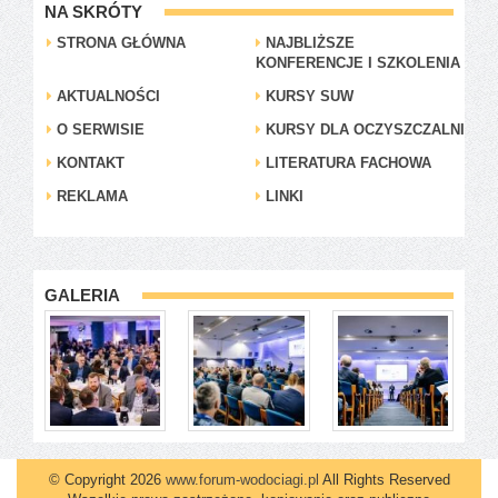
NA SKRÓTY
STRONA GŁÓWNA
NAJBLIŻSZE
KONFERENCJE I SZKOLENIA
AKTUALNOŚCI
KURSY SUW
O SERWISIE
KURSY DLA OCZYSZCZALNI
KONTAKT
LITERATURA FACHOWA
REKLAMA
LINKI
GALERIA
© Copyright 2026
www.forum-wodociagi.pl
All Rights Reserved