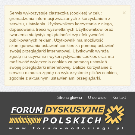
×
Serwis wykorzystuje ciasteczka (cookies) w celu:
gromadzenia informacji związanych z korzystaniem z
serwisu, ułatwienia Użytkownikom korzystania z niego,
dopasowania treści wyświetlanych Użytkownikowi oraz
tworzenia statystyk oglądalności czy efektywności
publikowanych reklam. Użytkownik ma możliwość
skonfigurowania ustawień cookies za pomocą ustawień
swojej przeglądarki internetowej. Użytkownik wyraża
zgodę na używanie i wykorzystywanie cookies oraz ma
możliwość wyłączenia cookies za pomocą ustawień
swojej przeglądarki internetowej. Dalsze korzystanie z
serwisu oznacza zgodę na wykorzystanie plików cookies,
zgodnie z aktualnymi ustawieniami przeglądarki.
Strona główna
O serwisie
Kontakt