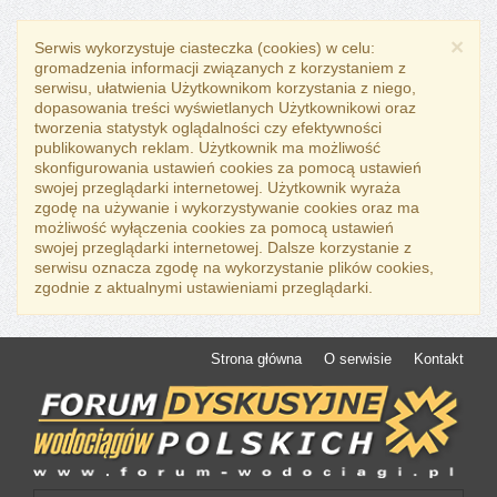
×
Serwis wykorzystuje ciasteczka (cookies) w celu:
gromadzenia informacji związanych z korzystaniem z
serwisu, ułatwienia Użytkownikom korzystania z niego,
dopasowania treści wyświetlanych Użytkownikowi oraz
tworzenia statystyk oglądalności czy efektywności
publikowanych reklam. Użytkownik ma możliwość
skonfigurowania ustawień cookies za pomocą ustawień
swojej przeglądarki internetowej. Użytkownik wyraża
zgodę na używanie i wykorzystywanie cookies oraz ma
możliwość wyłączenia cookies za pomocą ustawień
swojej przeglądarki internetowej. Dalsze korzystanie z
serwisu oznacza zgodę na wykorzystanie plików cookies,
zgodnie z aktualnymi ustawieniami przeglądarki.
Strona główna
O serwisie
Kontakt