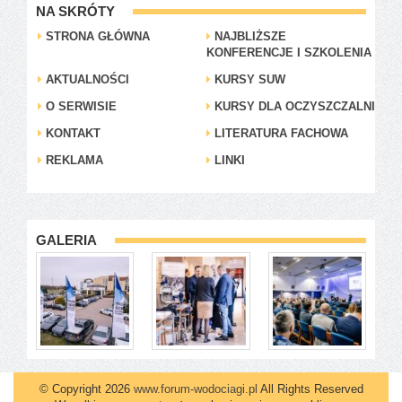
NA SKRÓTY
STRONA GŁÓWNA
NAJBLIŻSZE
KONFERENCJE I SZKOLENIA
AKTUALNOŚCI
KURSY SUW
O SERWISIE
KURSY DLA OCZYSZCZALNI
KONTAKT
LITERATURA FACHOWA
REKLAMA
LINKI
GALERIA
© Copyright 2026
www.forum-wodociagi.pl
All Rights Reserved