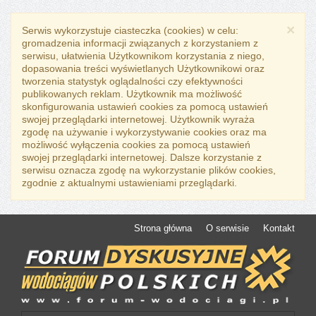
×
Serwis wykorzystuje ciasteczka (cookies) w celu:
gromadzenia informacji związanych z korzystaniem z
serwisu, ułatwienia Użytkownikom korzystania z niego,
dopasowania treści wyświetlanych Użytkownikowi oraz
tworzenia statystyk oglądalności czy efektywności
publikowanych reklam. Użytkownik ma możliwość
skonfigurowania ustawień cookies za pomocą ustawień
swojej przeglądarki internetowej. Użytkownik wyraża
zgodę na używanie i wykorzystywanie cookies oraz ma
możliwość wyłączenia cookies za pomocą ustawień
swojej przeglądarki internetowej. Dalsze korzystanie z
serwisu oznacza zgodę na wykorzystanie plików cookies,
zgodnie z aktualnymi ustawieniami przeglądarki.
Strona główna
O serwisie
Kontakt