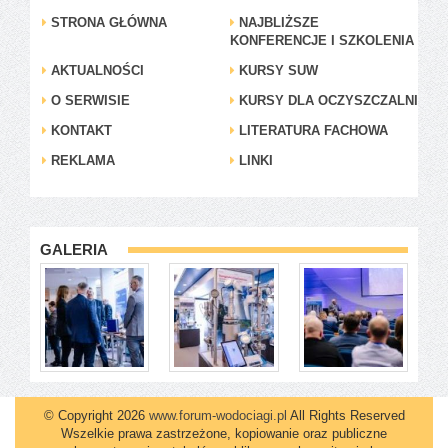
STRONA GŁÓWNA
NAJBLIŻSZE
KONFERENCJE I SZKOLENIA
AKTUALNOŚCI
KURSY SUW
O SERWISIE
KURSY DLA OCZYSZCZALNI
KONTAKT
LITERATURA FACHOWA
REKLAMA
LINKI
GALERIA
© Copyright 2026
www.forum-wodociagi.pl
All Rights Reserved
Wszelkie prawa zastrzeżone, kopiowanie oraz publiczne