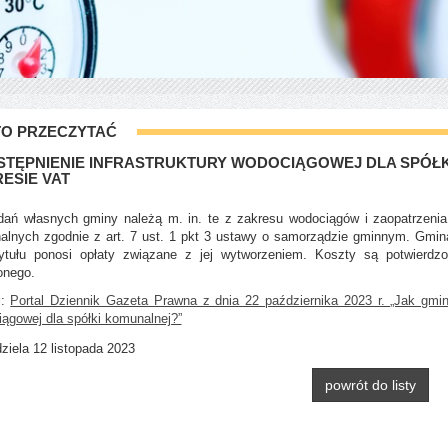
O PRZECZYTAĆ
TĘPNIENIE INFRASTRUKTURY WODOCIĄGOWEJ DLA SPÓŁKI
ESIE VAT
ań własnych gminy należą m. in. te z zakresu wodociągów i zaopatrzenia
lnych zgodnie z art. 7 ust. 1 pkt 3 ustawy o samorządzie gminnym. Gmina 
tytułu ponosi opłaty związane z jej wytworzeniem. Koszty są potwierd
onego.
j:
Portal Dziennik Gazeta Prawna z dnia 22 października 2023 r. „Jak gmin
ągowej dla spółki komunalnej?”
ziela 12 listopada 2023
powrót do listy