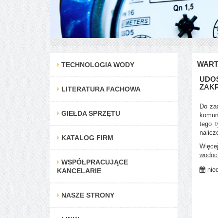
WART
TECHNOLOGIA WODY
UDOS
ZAKR
LITERATURA FACHOWA
Do zad
GIEŁDA SPRZĘTU
komuna
tego 
nalicz
KATALOG FIRM
Więce
wodoci
WSPÓŁPRACUJĄCE
nied
KANCELARIE
NASZE STRONY