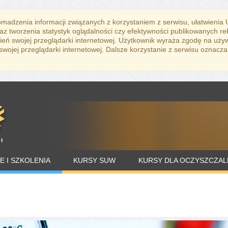
romadzenia informacji związanych z korzystaniem z serwisu, ułatwienia
az tworzenia statystyk oglądalności czy efektywności publikowanych r
eń swojej przeglądarki internetowej. Użytkownik wyraża zgodę na uży
ojej przeglądarki internetowej. Dalsze korzystanie z serwisu oznacza
E I SZKOLENIA
KURSY SUW
KURSY DLA OCZYSZCZAL