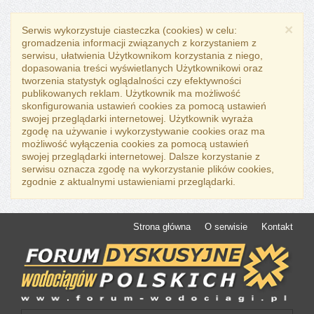
×
Serwis wykorzystuje ciasteczka (cookies) w celu:
gromadzenia informacji związanych z korzystaniem z
serwisu, ułatwienia Użytkownikom korzystania z niego,
dopasowania treści wyświetlanych Użytkownikowi oraz
tworzenia statystyk oglądalności czy efektywności
publikowanych reklam. Użytkownik ma możliwość
skonfigurowania ustawień cookies za pomocą ustawień
swojej przeglądarki internetowej. Użytkownik wyraża
zgodę na używanie i wykorzystywanie cookies oraz ma
możliwość wyłączenia cookies za pomocą ustawień
swojej przeglądarki internetowej. Dalsze korzystanie z
serwisu oznacza zgodę na wykorzystanie plików cookies,
zgodnie z aktualnymi ustawieniami przeglądarki.
Strona główna
O serwisie
Kontakt