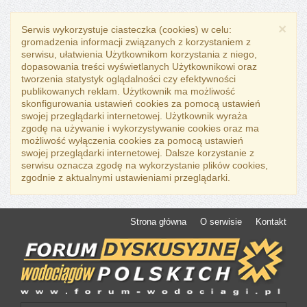
×
Serwis wykorzystuje ciasteczka (cookies) w celu:
gromadzenia informacji związanych z korzystaniem z
serwisu, ułatwienia Użytkownikom korzystania z niego,
dopasowania treści wyświetlanych Użytkownikowi oraz
tworzenia statystyk oglądalności czy efektywności
publikowanych reklam. Użytkownik ma możliwość
skonfigurowania ustawień cookies za pomocą ustawień
swojej przeglądarki internetowej. Użytkownik wyraża
zgodę na używanie i wykorzystywanie cookies oraz ma
możliwość wyłączenia cookies za pomocą ustawień
swojej przeglądarki internetowej. Dalsze korzystanie z
serwisu oznacza zgodę na wykorzystanie plików cookies,
zgodnie z aktualnymi ustawieniami przeglądarki.
Strona główna
O serwisie
Kontakt