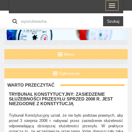
Menu
Szukaj
Menu
Ogłoszenia
WARTO PRZECZYTAĆ
TRYBUNAŁ KONSTYTUCYJNY: ZASIEDZENIE
SŁUŻEBNOŚCI PRZESYŁU SPRZED 2008 R. JEST
NIEZGODNE Z KONSTYTUCJĄ
Trybunał Konstytucyjny uznał, że nie było podstaw prawnych, aby
przed 3 sierpnia 2008 r. nabywać przez zasiedzenie służebność
odpowiadającą dzisiejszej służebności przesyłu. W praktyce
oznacza to, że wcześniejsze orzeczenia, które dopuszczały taką