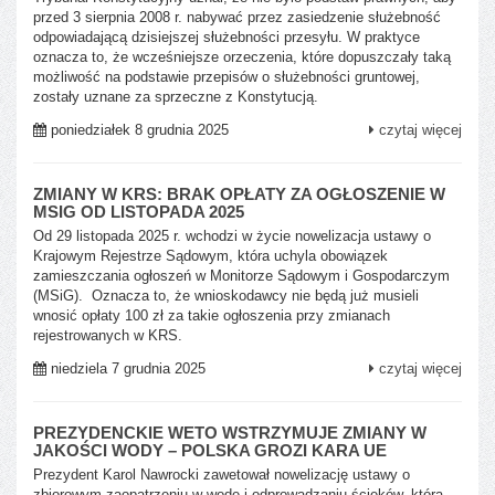
przed 3 sierpnia 2008 r. nabywać przez zasiedzenie służebność
odpowiadającą dzisiejszej służebności przesyłu. W praktyce
oznacza to, że wcześniejsze orzeczenia, które dopuszczały taką
możliwość na podstawie przepisów o służebności gruntowej,
zostały uznane za sprzeczne z Konstytucją.
poniedziałek 8 grudnia 2025
czytaj więcej
ZMIANY W KRS: BRAK OPŁATY ZA OGŁOSZENIE W
MSIG OD LISTOPADA 2025
Od 29 listopada 2025 r. wchodzi w życie nowelizacja ustawy o
Krajowym Rejestrze Sądowym, która uchyla obowiązek
zamieszczania ogłoszeń w Monitorze Sądowym i Gospodarczym
(MSiG). Oznacza to, że wnioskodawcy nie będą już musieli
wnosić opłaty 100 zł za takie ogłoszenia przy zmianach
rejestrowanych w KRS.
niedziela 7 grudnia 2025
czytaj więcej
PREZYDENCKIE WETO WSTRZYMUJE ZMIANY W
JAKOŚCI WODY – POLSKA GROZI KARA UE
Prezydent Karol Nawrocki zawetował nowelizację ustawy o
zbiorowym zaopatrzeniu w wodę i odprowadzaniu ścieków, która