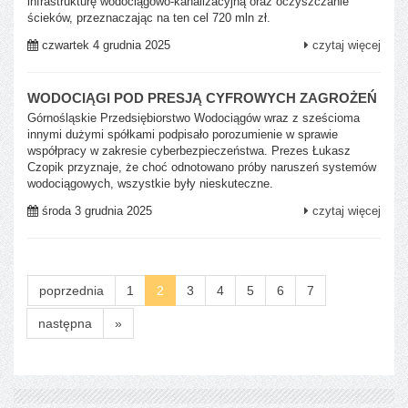
infrastrukturę wodociągowo-kanalizacyjną oraz oczyszczanie
ścieków, przeznaczając na ten cel 720 mln zł.
czwartek 4 grudnia 2025
czytaj więcej
WODOCIĄGI POD PRESJĄ CYFROWYCH ZAGROŻEŃ
Górnośląskie Przedsiębiorstwo Wodociągów wraz z sześcioma
innymi dużymi spółkami podpisało porozumienie w sprawie
współpracy w zakresie cyberbezpieczeństwa. Prezes Łukasz
Czopik przyznaje, że choć odnotowano próby naruszeń systemów
wodociągowych, wszystkie były nieskuteczne.
środa 3 grudnia 2025
czytaj więcej
poprzednia
1
2
3
4
5
6
7
następna
»