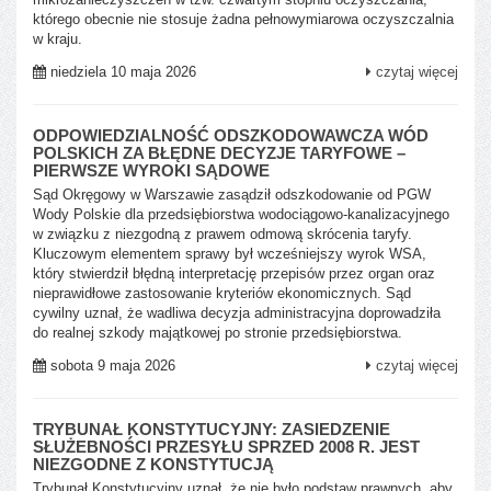
którego obecnie nie stosuje żadna pełnowymiarowa oczyszczalnia
w kraju.
niedziela 10 maja 2026
czytaj więcej
ODPOWIEDZIALNOŚĆ ODSZKODOWAWCZA WÓD
POLSKICH ZA BŁĘDNE DECYZJE TARYFOWE –
PIERWSZE WYROKI SĄDOWE
Sąd Okręgowy w Warszawie zasądził odszkodowanie od PGW
Wody Polskie dla przedsiębiorstwa wodociągowo-kanalizacyjnego
w związku z niezgodną z prawem odmową skrócenia taryfy.
Kluczowym elementem sprawy był wcześniejszy wyrok WSA,
który stwierdził błędną interpretację przepisów przez organ oraz
nieprawidłowe zastosowanie kryteriów ekonomicznych. Sąd
cywilny uznał, że wadliwa decyzja administracyjna doprowadziła
do realnej szkody majątkowej po stronie przedsiębiorstwa.
sobota 9 maja 2026
czytaj więcej
TRYBUNAŁ KONSTYTUCYJNY: ZASIEDZENIE
SŁUŻEBNOŚCI PRZESYŁU SPRZED 2008 R. JEST
NIEZGODNE Z KONSTYTUCJĄ
Trybunał Konstytucyjny uznał, że nie było podstaw prawnych, aby