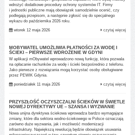
wdrożyć dodatkowe procedury ochrony systemów IT. Firmy
i jednostki publiczne mają obowiązek samodzielnie ocenić, czy
podlegają przepisom, a następnie zgłosić się do specjalnego
wykazu do października 2026 roku.
wtorek 12 maja 2026
czytaj więcej
MOBYWATEL UMOŻLIWIA PŁATNOŚCI ZA WODĘ I
ŚCIEKI – PIERWSZE WDROŻENIE W GDYNI
W aplikacji mObywatel wprowadzono nową funkcję, która pozwala
na opłacanie rachunków za wodę i ścieki bezpośrednio z telefonu.
Jako pierwsze z rozwiązania mogą korzystać osoby obsługiwane
przez PEWIK Gdynia.
poniedziałek 11 maja 2026
czytaj więcej
PRZYSZŁOŚĆ OCZYSZCZALNI ŚCIEKÓW W ŚWIETLE
NOWEJ DYREKTYWY UE – SZANSA I WYZWANIE
Nowa unijna dyrektywa ściekowa wprowadza bardzo wymagające
zmiany, które dla sektora wodno-ściekowego w Polsce oznaczają
zarówno duże wyzwania, jak i możliwość modernizacji
infrastruktury. Największą rewolucją będzie obowiązek usuwania
mikrozanieczyszczeń w tzw. czwartym stopniu oczyszczania,