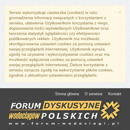
×
Serwis wykorzystuje ciasteczka (cookies) w celu:
gromadzenia informacji związanych z korzystaniem z
serwisu, ułatwienia Użytkownikom korzystania z niego,
dopasowania treści wyświetlanych Użytkownikowi oraz
tworzenia statystyk oglądalności czy efektywności
publikowanych reklam. Użytkownik ma możliwość
skonfigurowania ustawień cookies za pomocą ustawień
swojej przeglądarki internetowej. Użytkownik wyraża
zgodę na używanie i wykorzystywanie cookies oraz ma
możliwość wyłączenia cookies za pomocą ustawień
swojej przeglądarki internetowej. Dalsze korzystanie z
serwisu oznacza zgodę na wykorzystanie plików cookies,
zgodnie z aktualnymi ustawieniami przeglądarki.
Strona główna
O serwisie
Kontakt