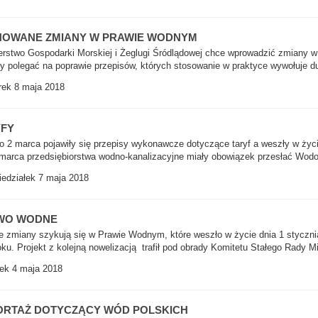
NOWANE ZMIANY W PRAWIE WODNYM
erstwo Gospodarki Morskiej i Żeglugi Śródlądowej chce wprowadzić zmiany
y polegać na poprawie przepisów, których stosowanie w praktyce wywołuje duż
ek 8 maja 2018
YFY
o 2 marca pojawiły się przepisy wykonawcze dotyczące taryf a weszły w życi
marca przedsiębiorstwa wodno-kanalizacyjne miały obowiązek przesłać Wodo
edziałek 7 maja 2018
WO WODNE
e zmiany szykują się w Prawie Wodnym, które weszło w życie dnia 1 styczni
oku. Projekt z kolejną nowelizacją trafił pod obrady Komitetu Stałego Rady Mi
ek 4 maja 2018
ORTAŻ DOTYCZĄCY WÓD POLSKICH