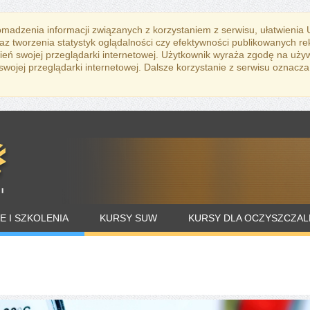
romadzenia informacji związanych z korzystaniem z serwisu, ułatwienia
az tworzenia statystyk oglądalności czy efektywności publikowanych r
eń swojej przeglądarki internetowej. Użytkownik wyraża zgodę na uży
ojej przeglądarki internetowej. Dalsze korzystanie z serwisu oznacza
E I SZKOLENIA
KURSY SUW
KURSY DLA OCZYSZCZAL