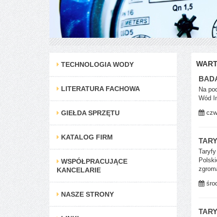
WART
TECHNOLOGIA WODY
BADA
LITERATURA FACHOWA
Na pod
Wód In
GIEŁDA SPRZĘTU
czwa
KATALOG FIRM
TARY
Taryfy
Polski
WSPÓŁPRACUJĄCE
zgroma
KANCELARIE
środ
NASZE STRONY
TAR