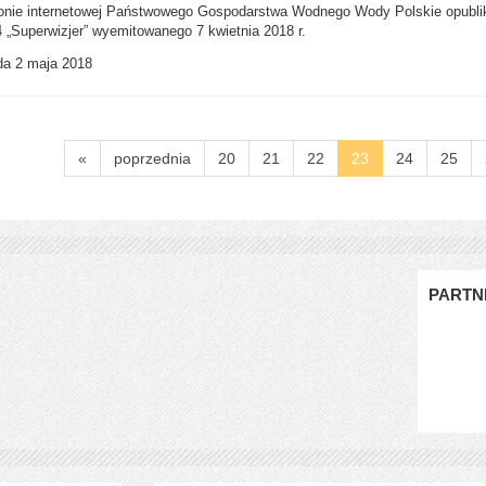
onie internetowej Państwowego Gospodarstwa Wodnego Wody Polskie opublik
„Superwizjer” wyemitowanego 7 kwietnia 2018 r.
a 2 maja 2018
«
poprzednia
20
21
22
23
24
25
PARTN