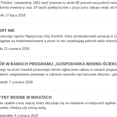
Polskie” zatwierdziły 1952 taryf (stanowi to około 80 procent wszystkich w
zenia inwestycji oraz 24 taryfy podwyższone z przyczyny zakupu wody od i
ek 17 lipca 2018
RT NIK
owszego raportu Najwyższej Izby Kontroli, który przeanalizował sytuację w 1
ągowe są niedoinwestowane a przez to nie zaspokajają potrzeb wielu mieszk
a 13 czerwca 2018
ÓR W RAMACH PROGRAMU „GOSPODARKA WODNO-ŚCIEK
iego na trzeci kwartał przesunięto termin ogłoszenia naboru w ramach pro
rakiem uregulowania prawnego w zakresie sposobu wyznaczania obszaru i gran
rtek 7 czerwca 2018
TYNY WODNE W MIASTACH
s upałów coraz więcej miast decyduje się na stawianie w miejscach ogólnie
odnie chłodzą się zimną wodą.
edziałek 4 czerwca 2018