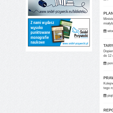
PLA
Minist
miałyb
wtor
TAR
Dopier
do 12 
poni
PRA
Kolejn
tego r
piąt
REP