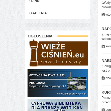
LINKI
„Wody 
prowad
GALERIA
wtor
RAPO
Z najn
OGŁOSZENIA
wodoci
środ
NAB
Z drug
jest b
czwa
KUR
Podcza
przech
poni