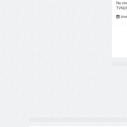
Na str
TVN24 
środ