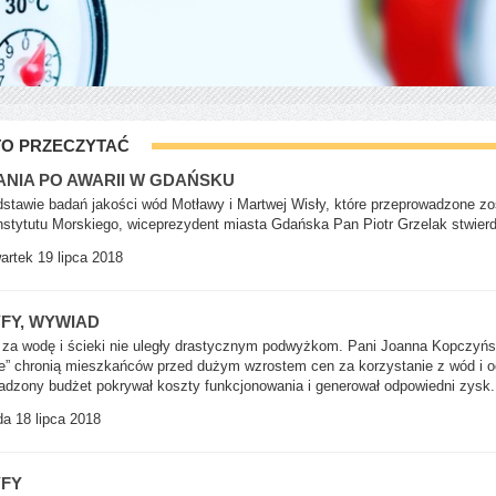
O PRZECZYTAĆ
NIA PO AWARII W GDAŃSKU
stawie badań jakości wód Motławy i Martwej Wisły, które przeprowadzone zos
stytutu Morskiego, wiceprezydent miasta Gdańska Pan Piotr Grzelak stwierdzi
rtek 19 lipca 2018
FY, WYWIAD
 za wodę i ścieki nie uległy drastycznym podwyżkom. Pani Joanna Kopczyńs
e” chronią mieszkańców przed dużym wzrostem cen za korzystanie z wód i o
dzony budżet pokrywał koszty funkcjonowania i generował odpowiedni zysk.
a 18 lipca 2018
YFY