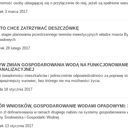
homość osoby ubiegającej się o przyłączenie do niej, jeżeli są spełnione waru
ek 3 marca 2017
STO CHCE ZATRZYMAĆ DESZCZÓWKĘ
 etapie planowania przestrzennego terenów inwestycyjnych władze miasta B
padowych.
ek 28 lutego 2017
YW ZMIAN GOSPODAROWANIA WODĄ NA FUNKCJONOWANI
ANALIZACYJNEJ
 świadomości mieszkańców i jednocześnie odpowiedzialności za poprawę sta
ajważniejszy surowiec, bez którego nie ma możliwości życia.
a 18 stycznia 2017
R WNIOSKÓW, GOSPODAROWANIE WODAMI OPADOWYMI: 30
ln zł dofinansowania w ramach drugiego naboru na systemy gospodarowani
y Środowiska i Gospodarki Wodnej.
ek 13 stycznia 2017