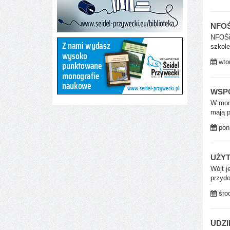
NFOŚ
NFOŚiG
szkole
wtor
WSPÓ
W mome
mają p
poni
UŻYT
Wójt j
przydo
środ
UDZI