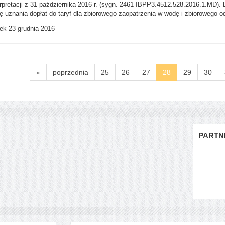
rpretacji z 31 października 2016 r. (sygn. 2461-IBPP3.4512.528.2016.1.MD).
ę uznania dopłat do taryf dla zbiorowego zaopatrzenia w wodę i zbiorowego 
ek 23 grudnia 2016
«
poprzednia
25
26
27
28
29
30
PARTN