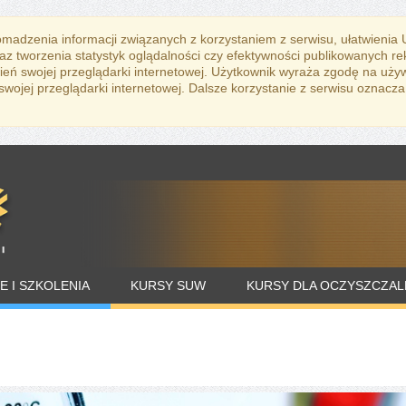
romadzenia informacji związanych z korzystaniem z serwisu, ułatwienia
az tworzenia statystyk oglądalności czy efektywności publikowanych r
eń swojej przeglądarki internetowej. Użytkownik wyraża zgodę na uży
ojej przeglądarki internetowej. Dalsze korzystanie z serwisu oznacza
E I SZKOLENIA
KURSY SUW
KURSY DLA OCZYSZCZAL