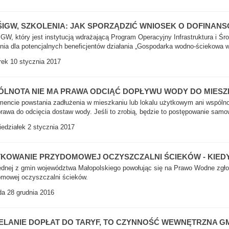
IGW, SZKOLENIA: JAK SPORZĄDZIĆ WNIOSEK O DOFINA
W, który jest instytucją wdrażającą Program Operacyjny Infrastruktura i Ś
nia dla potencjalnych beneficjentów działania „Gospodarka wodno-ściekowa 
ek 10 stycznia 2017
LNOTA NIE MA PRAWA ODCIĄĆ DOPŁYWU WODY DO MIESZ
ncie powstania zadłużenia w mieszkaniu lub lokalu użytkowym ani wspólnot
rawa do odcięcia dostaw wody. Jeśli to zrobią, będzie to postępowanie samo
edziałek 2 stycznia 2017
KOWANIE PRZYDOMOWEJ OCZYSZCZALNI ŚCIEKÓW - KIED
ednej z gmin województwa Małopolskiego powołując się na Prawo Wodne zgło
mowej oczyszczalni ścieków.
a 28 grudnia 2016
ELANIE DOPŁAT DO TARYF, TO CZYNNOŚĆ WEWNĘTRZNA G