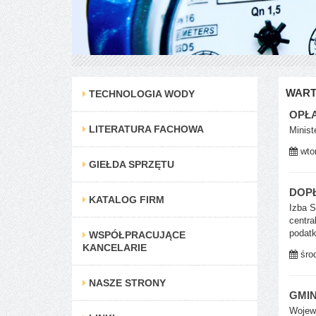
WART
TECHNOLOGIA WODY
OPŁA
LITERATURA FACHOWA
Minist
wtor
GIEŁDA SPRZĘTU
DOPŁ
KATALOG FIRM
Izba S
centra
podatk
WSPÓŁPRACUJĄCE
KANCELARIE
środ
NASZE STRONY
GMIN
Wojewó