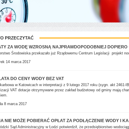
O PRZECZYTAĆ
TY ZA WODĘ WZROSNĄ NAJPRAWDOPODOBNIEJ DOPIERO O
erstwo Środowiska przekazało już Rządowemu Centrum Legislacji projekt n
ek 14 marca 2017
ATA DO CENY WODY BEZ VAT
karbowa w Katowicach w interpretacji z 9 lutego 2017 roku (sygn. akt 2461-
lizacji VAT dotacje otrzymywane przez zakład budżetowy od gminy mają char
iem.
a 8 marca 2017
A NIE MOŻE POBIERAĆ OPŁAT ZA PODŁĄCZENIE WODY I KA
dzki Sąd Administracyjny w Łodzi potwierdził, że przedsiębiorstwo wodociąg