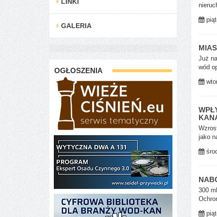
LINKI
nieruc
piąt
GALERIA
MIA
Już na
wód o
OGŁOSZENIA
wtor
WPŁ
KAN
Wzrost
jako n
środ
NABÓ
300 m
Ochron
piąt