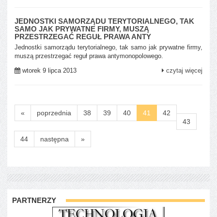
JEDNOSTKI SAMORZĄDU TERYTORIALNEGO, TAK
SAMO JAK PRYWATNE FIRMY, MUSZĄ
PRZESTRZEGAĆ REGUŁ PRAWA ANTY
Jednostki samorządu terytorialnego, tak samo jak prywatne firmy,
muszą przestrzegać reguł prawa antymonopolowego.
wtorek 9 lipca 2013
czytaj więcej
«
poprzednia
38
39
40
41
42
43
44
następna
»
PARTNERZY