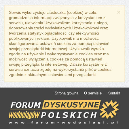
×
Serwis wykorzystuje ciasteczka (cookies) w celu:
gromadzenia informacji związanych z korzystaniem z
serwisu, ułatwienia Użytkownikom korzystania z niego,
dopasowania treści wyświetlanych Użytkownikowi oraz
tworzenia statystyk oglądalności czy efektywności
publikowanych reklam. Użytkownik ma możliwość
skonfigurowania ustawień cookies za pomocą ustawień
swojej przeglądarki internetowej. Użytkownik wyraża
zgodę na używanie i wykorzystywanie cookies oraz ma
możliwość wyłączenia cookies za pomocą ustawień
swojej przeglądarki internetowej. Dalsze korzystanie z
serwisu oznacza zgodę na wykorzystanie plików cookies,
zgodnie z aktualnymi ustawieniami przeglądarki.
Strona główna
O serwisie
Kontakt