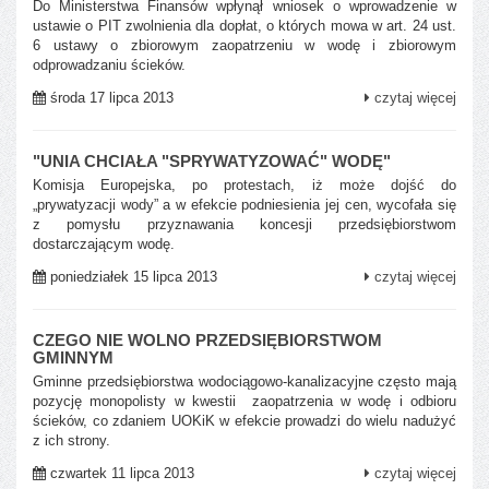
Do Ministerstwa Finansów wpłynął wniosek o wprowadzenie w
ustawie o PIT zwolnienia dla dopłat, o których mowa w art. 24 ust.
6 ustawy o zbiorowym zaopatrzeniu w wodę i zbiorowym
odprowadzaniu ścieków.
środa 17 lipca 2013
czytaj więcej
"UNIA CHCIAŁA "SPRYWATYZOWAĆ" WODĘ"
Komisja Europejska, po protestach, iż może dojść do
„prywatyzacji wody” a w efekcie podniesienia jej cen, wycofała się
z pomysłu przyznawania koncesji przedsiębiorstwom
dostarczającym wodę.
poniedziałek 15 lipca 2013
czytaj więcej
CZEGO NIE WOLNO PRZEDSIĘBIORSTWOM
GMINNYM
Gminne przedsiębiorstwa wodociągowo-kanalizacyjne często mają
pozycję monopolisty w kwestii zaopatrzenia w wodę i odbioru
ścieków, co zdaniem UOKiK w efekcie prowadzi do wielu nadużyć
z ich strony.
czwartek 11 lipca 2013
czytaj więcej