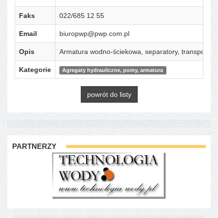
Faks
022/685 12 55
Email
biuropwp@pwp.com.pl
Opis
Armatura wodno-ściekowa, separatory, transportery
Kategorie
Agregaty hydrauliczne, pomy, armatura
powrót do listy
PARTNERZY