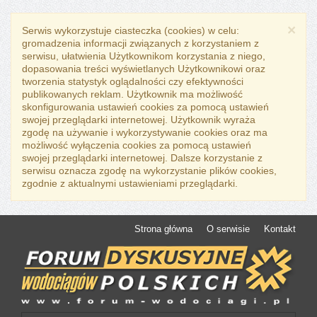
×
Serwis wykorzystuje ciasteczka (cookies) w celu:
gromadzenia informacji związanych z korzystaniem z
serwisu, ułatwienia Użytkownikom korzystania z niego,
dopasowania treści wyświetlanych Użytkownikowi oraz
tworzenia statystyk oglądalności czy efektywności
publikowanych reklam. Użytkownik ma możliwość
skonfigurowania ustawień cookies za pomocą ustawień
swojej przeglądarki internetowej. Użytkownik wyraża
zgodę na używanie i wykorzystywanie cookies oraz ma
możliwość wyłączenia cookies za pomocą ustawień
swojej przeglądarki internetowej. Dalsze korzystanie z
serwisu oznacza zgodę na wykorzystanie plików cookies,
zgodnie z aktualnymi ustawieniami przeglądarki.
Strona główna
O serwisie
Kontakt