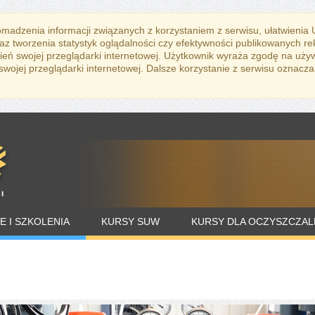
romadzenia informacji związanych z korzystaniem z serwisu, ułatwienia
az tworzenia statystyk oglądalności czy efektywności publikowanych r
eń swojej przeglądarki internetowej. Użytkownik wyraża zgodę na uży
ojej przeglądarki internetowej. Dalsze korzystanie z serwisu oznacza
E I SZKOLENIA
KURSY SUW
KURSY DLA OCZYSZCZAL