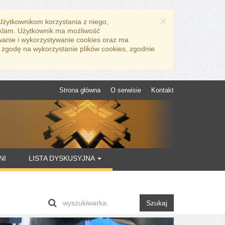
×
 Użytkownikom korzystania z niego,
eklam. Użytkownik ma możliwość
wanie i wykorzystywanie cookies oraz ma
 zgodę na wykorzystanie plików cookies, zgodnie
Strona główna
O serwisie
Kontakt
NI
LISTA DYSKUSYJNA
Szukaj