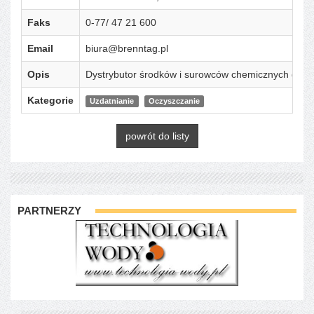
Faks
0-77/ 47 21 600
Email
biura@brenntag.pl
Opis
Dystrybutor środków i surowców chemicznych do w
Kategorie
Uzdatnianie
Oczyszczanie
powrót do listy
PARTNERZY