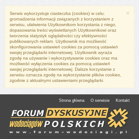
×
Serwis wykorzystuje ciasteczka (cookies) w celu:
gromadzenia informacji związanych z korzystaniem z
serwisu, ułatwienia Użytkownikom korzystania z niego,
dopasowania treści wyświetlanych Użytkownikowi oraz
tworzenia statystyk oglądalności czy efektywności
publikowanych reklam. Użytkownik ma możliwość
skonfigurowania ustawień cookies za pomocą ustawień
swojej przeglądarki internetowej. Użytkownik wyraża
zgodę na używanie i wykorzystywanie cookies oraz ma
możliwość wyłączenia cookies za pomocą ustawień
swojej przeglądarki internetowej. Dalsze korzystanie z
serwisu oznacza zgodę na wykorzystanie plików cookies,
zgodnie z aktualnymi ustawieniami przeglądarki.
Strona główna
O serwisie
Kontakt