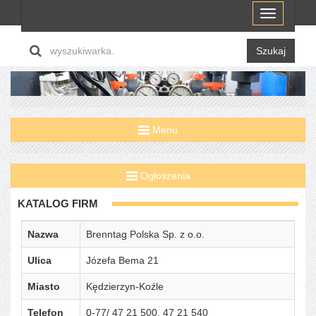
Menu
Szukaj
Menu
Ogłoszenia
KATALOG FIRM
Nazwa
Brenntag Polska Sp. z o.o.
Ulica
Józefa Bema 21
Miasto
Kędzierzyn-Koźle
Telefon
0-77/ 47 21 500, 47 21 540