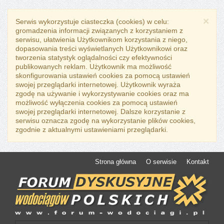
×
Serwis wykorzystuje ciasteczka (cookies) w celu:
gromadzenia informacji związanych z korzystaniem z
serwisu, ułatwienia Użytkownikom korzystania z niego,
dopasowania treści wyświetlanych Użytkownikowi oraz
tworzenia statystyk oglądalności czy efektywności
publikowanych reklam. Użytkownik ma możliwość
skonfigurowania ustawień cookies za pomocą ustawień
swojej przeglądarki internetowej. Użytkownik wyraża
zgodę na używanie i wykorzystywanie cookies oraz ma
możliwość wyłączenia cookies za pomocą ustawień
swojej przeglądarki internetowej. Dalsze korzystanie z
serwisu oznacza zgodę na wykorzystanie plików cookies,
zgodnie z aktualnymi ustawieniami przeglądarki.
Strona główna
O serwisie
Kontakt