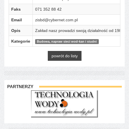
Faks
071 352 88 42
Email
zisbd@cybernet.com.pl
Opis
Zakład nasz prowadzi swoją działalność od 1988 r.
Kategorie
Budowa, napraw sieci wod-kan i studni
powrót do listy
PARTNERZY